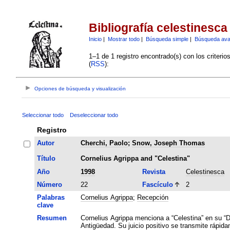
Bibliografía celestinesca
Inicio
|
Mostrar todo
|
Búsqueda simple
|
Búsqueda av
1–1 de 1 registro encontrado(s) con los criteri
(
RSS
):
Opciones de búsqueda y visualización
Seleccionar todo
Deseleccionar todo
Registro
Autor
Cherchi, Paolo
;
Snow, Joseph Thomas
Título
Cornelius Agrippa and "Celestina"
Año
1998
Revista
Celestinesca
Número
22
Fascículo
2
Palabras
Cornelius Agrippa
;
Recepción
clave
Resumen
Cornelius Agrippa menciona a “Celestina” en su “De
Antigüedad. Su juicio positivo se transmite rápida