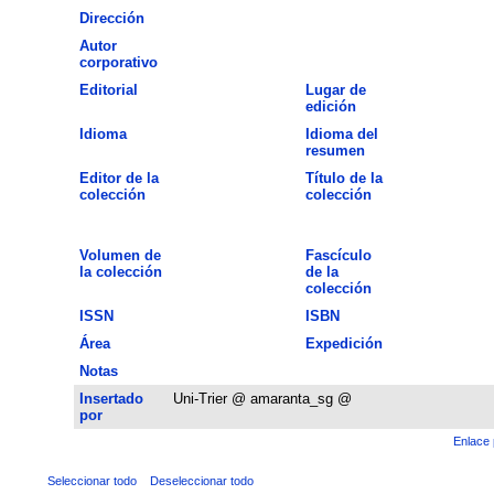
Dirección
Autor
corporativo
Editorial
Lugar de
edición
Idioma
Idioma del
resumen
Editor de la
Título de la
colección
colección
Volumen de
Fascículo
la colección
de la
colección
ISSN
ISBN
Área
Expedición
Notas
Insertado
Uni-Trier @ amaranta_sg @
por
Enlace 
Seleccionar todo
Deseleccionar todo