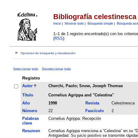
Bibliografía celestinesca
Inicio
|
Mostrar todo
|
Búsqueda simple
|
Búsqueda av
1–1 de 1 registro encontrado(s) con los criteri
(
RSS
):
Opciones de búsqueda y visualización
Seleccionar todo
Deseleccionar todo
Registro
Autor
Cherchi, Paolo
;
Snow, Joseph Thomas
Título
Cornelius Agrippa and "Celestina"
Año
1998
Revista
Celestinesca
Número
22
Fascículo
2
Palabras
Cornelius Agrippa
;
Recepción
clave
Resumen
Cornelius Agrippa menciona a “Celestina” en su “De
Antigüedad. Su juicio positivo se transmite rápida