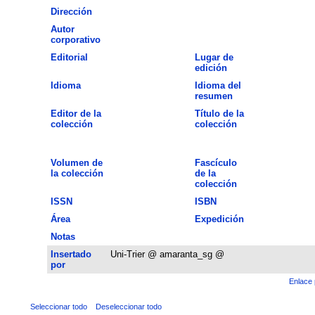
Dirección
Autor
corporativo
Editorial
Lugar de
edición
Idioma
Idioma del
resumen
Editor de la
Título de la
colección
colección
Volumen de
Fascículo
la colección
de la
colección
ISSN
ISBN
Área
Expedición
Notas
Insertado
Uni-Trier @ amaranta_sg @
por
Enlace 
Seleccionar todo
Deseleccionar todo