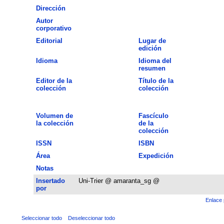
Dirección
Autor
corporativo
Editorial
Lugar de
edición
Idioma
Idioma del
resumen
Editor de la
Título de la
colección
colección
Volumen de
Fascículo
la colección
de la
colección
ISSN
ISBN
Área
Expedición
Notas
Insertado
Uni-Trier @ amaranta_sg @
por
Enlace 
Seleccionar todo
Deseleccionar todo