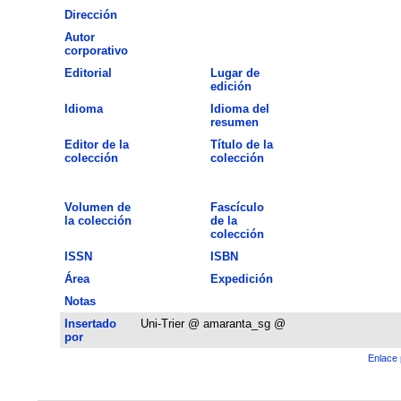
Dirección
Autor
corporativo
Editorial
Lugar de
edición
Idioma
Idioma del
resumen
Editor de la
Título de la
colección
colección
Volumen de
Fascículo
la colección
de la
colección
ISSN
ISBN
Área
Expedición
Notas
Insertado
Uni-Trier @ amaranta_sg @
por
Enlace 