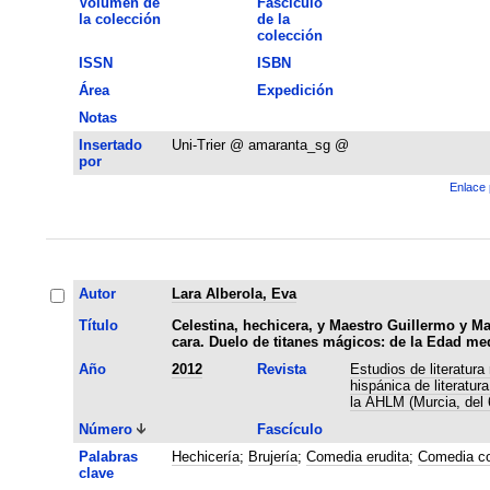
Volumen de
Fascículo
la colección
de la
colección
ISSN
ISBN
Área
Expedición
Notas
Insertado
Uni-Trier @ amaranta_sg @
por
Enlace 
Autor
Lara Alberola, Eva
Título
Celestina, hechicera, y Maestro Guillermo y M
cara. Duelo de titanes mágicos: de la Edad me
Año
2012
Revista
Estudios de literatur
hispánica de literatur
la AHLM (Murcia, del 
Número
Fascículo
Palabras
Hechicería
;
Brujería
;
Comedia erudita
;
Comedia co
clave