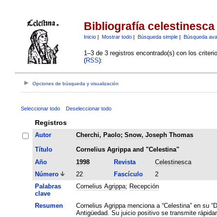
Bibliografía celestinesca
Inicio
|
Mostrar todo
|
Búsqueda simple
|
Búsqueda av
1–3 de 3 registros encontrado(s) con los criter
(
RSS
):
Opciones de búsqueda y visualización
Seleccionar todo
Deseleccionar todo
Registros
Autor
Cherchi, Paolo
;
Snow, Joseph Thomas
Título
Cornelius Agrippa and "Celestina"
Año
1998
Revista
Celestinesca
Número
22
Fascículo
2
Palabras
Cornelius Agrippa
;
Recepción
clave
Resumen
Cornelius Agrippa menciona a “Celestina” en su “De
Antigüedad. Su juicio positivo se transmite rápida