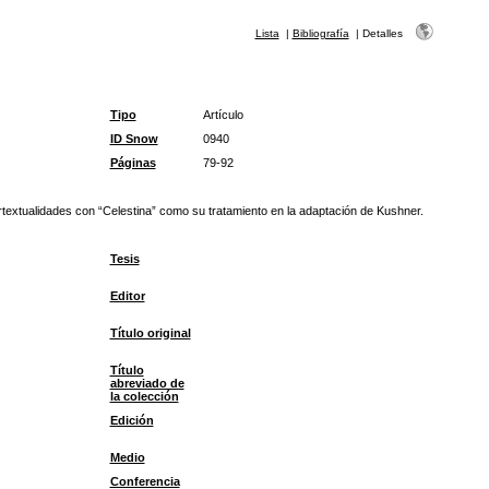
Lista
|
Bibliografía
|
Detalles
Tipo
Artículo
ID Snow
0940
Páginas
79-92
tertextualidades con “Celestina” como su tratamiento en la adaptación de Kushner.
Tesis
Editor
Título original
Título
abreviado de
la colección
Edición
Medio
Conferencia