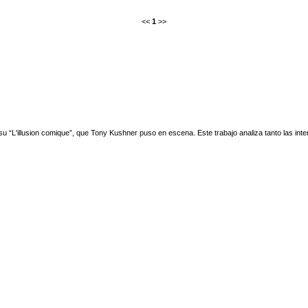
<<
1
>>
a su “L'illusion comique”, que Tony Kushner puso en escena. Este trabajo analiza tanto las in