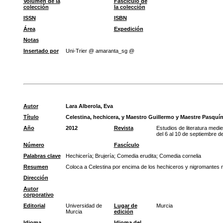
Volumen de la
Fascículo de
colección
la colección
ISSN
ISBN
Área
Expedición
Notas
Insertado por
Uni-Trier @ amaranta_sg @
Autor
Lara Alberola, Eva
Título
Celestina, hechicera, y Maestro Guillermo y Maestre Pasquín
Año
2012
Revista
Estudios de literatura medie
del 6 al 10 de septiembre d
Número
Fascículo
Palabras clave
Hechicería
;
Brujería
;
Comedia erudita
;
Comedia cornelia
Resumen
Coloca a Celestina por encima de los hechiceros y nigromantes 
Dirección
Autor
corporativo
Editorial
Universidad de
Lugar de
Murcia
Murcia
edición
Idioma
Idioma del