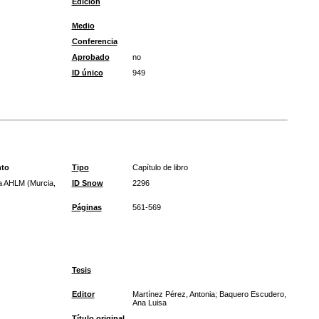
Edición
Medio
Conferencia
Aprobado
no
ID único
949
nto
Tipo
Capítulo de libro
 la AHLM (Murcia,
ID Snow
2296
Páginas
561-569
Tesis
Editor
Martínez Pérez, Antonia; Baquero Escudero,
Ana Luisa
Título original