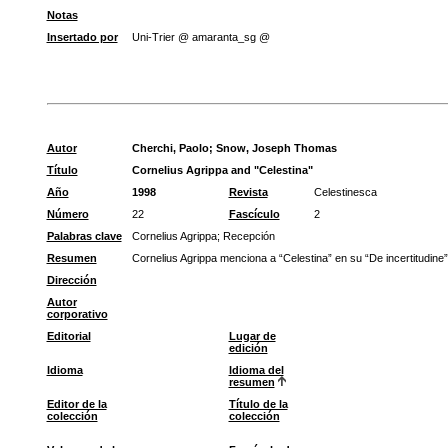
Notas
Insertado por
Uni-Trier @ amaranta_sg @
Autor
Cherchi, Paolo
;
Snow, Joseph Thomas
Título
Cornelius Agrippa and "Celestina"
Año
1998
Revista
Celestinesca
Número
22
Fascículo
2
Palabras clave
Cornelius Agrippa
;
Recepción
Resumen
Cornelius Agrippa menciona a “Celestina” en su “De incertitudine”,
Dirección
Autor
corporativo
Editorial
Lugar de
edición
Idioma
Idioma del
resumen
Editor de la
Título de la
colección
colección