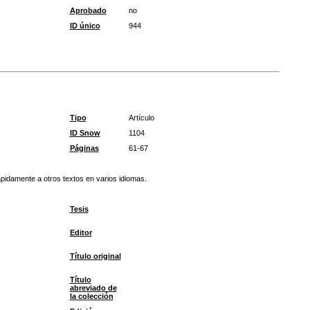
Aprobado
no
ID único
944
Tipo
Artículo
ID Snow
1104
Páginas
61-67
rápidamente a otros textos en varios idiomas.
Tesis
Editor
Título original
Título
abreviado de
la colección