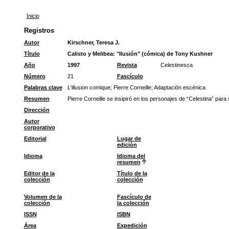
Inicio
Registros
Autor
Kirschner, Teresa J.
Título
Calisto y Melibea: "Ilusión" (cómica) de Tony Kushner
Año
1997
Revista
Celestinesca
Número
21
Fascículo
Palabras clave
L'illusion comique
;
Pierre Corneille
;
Adaptación escénica
Resumen
Pierre Corneille se insipiró en los personajes de “Celestina” par
Dirección
Autor
corporativo
Editorial
Lugar de
edición
Idioma
Idioma del
resumen
Editor de la
Título de la
colección
colección
Volumen de la
Fascículo de
colección
la colección
ISSN
ISBN
Área
Expedición