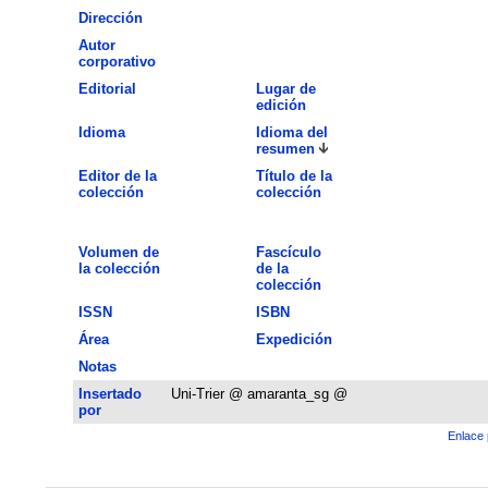
Dirección
Autor
corporativo
Editorial
Lugar de
edición
Idioma
Idioma del
resumen
Editor de la
Título de la
colección
colección
Volumen de
Fascículo
la colección
de la
colección
ISSN
ISBN
Área
Expedición
Notas
Insertado
Uni-Trier @ amaranta_sg @
por
Enlace 