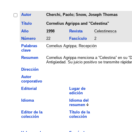
Autor
Cherchi, Paolo
;
Snow, Joseph Thomas
Título
Cornelius Agrippa and "Celestina"
Año
1998
Revista
Celestinesca
Número
22
Fascículo
2
Palabras
Cornelius Agrippa
;
Recepción
clave
Resumen
Cornelius Agrippa menciona a “Celestina” en su “De
Antigüedad. Su juicio positivo se transmite rápida
Dirección
Autor
corporativo
Editorial
Lugar de
edición
Idioma
Idioma del
resumen
Editor de la
Título de la
colección
colección