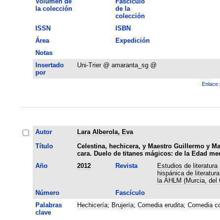
Volumen de
Fascículo
la colección
de la
colección
ISSN
ISBN
Área
Expedición
Notas
Insertado
Uni-Trier @ amaranta_sg @
por
Enlace 
Autor
Lara Alberola, Eva
Título
Celestina, hechicera, y Maestro Guillermo y M
cara. Duelo de titanes mágicos: de la Edad me
Año
2012
Revista
Estudios de literatur
hispánica de literatur
la AHLM (Murcia, del 
Número
Fascículo
Palabras
Hechicería
;
Brujería
;
Comedia erudita
;
Comedia co
clave