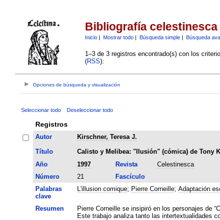
Bibliografía celestinesca
Inicio
|
Mostrar todo
|
Búsqueda simple
|
Búsqueda av
1–3 de 3 registros encontrado(s) con los criter
(
RSS
):
Opciones de búsqueda y visualización
Seleccionar todo
Deseleccionar todo
Registros
Autor
Kirschner, Teresa J.
Título
Calisto y Melibea: "Ilusión" (cómica) de Tony 
Año
1997
Revista
Celestinesca
Número
21
Fascículo
Palabras
L'illusion comique
;
Pierre Corneille
;
Adaptación es
clave
Resumen
Pierre Corneille se insipiró en los personajes de 
Este trabajo analiza tanto las intertextualidades 