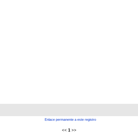
Enlace permanente a este registro
<<
1
>>