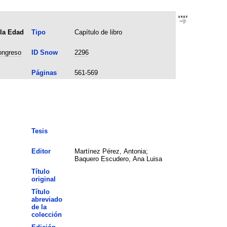
 la Edad
Tipo
Capítulo de libro
congreso
ID Snow
2296
Páginas
561-569
Tesis
Editor
Martínez Pérez, Antonia;
Baquero Escudero, Ana Luisa
Título
original
Título
abreviado
de la
colección