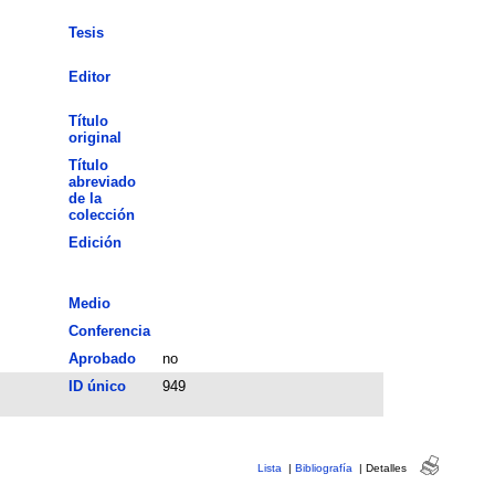
Tesis
Editor
Título
original
Título
abreviado
de la
colección
Edición
Medio
Conferencia
Aprobado
no
ID único
949
Lista
|
Bibliografía
|
Detalles