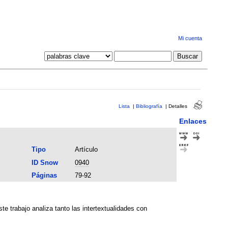
Mi cuenta
Lista
|
Bibliografía
|
Detalles
Enlaces
Tipo
Artículo
ID Snow
0940
Páginas
79-92
te trabajo analiza tanto las intertextualidades con