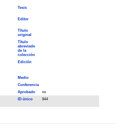
Tesis
Editor
Título
original
Título
abreviado
de la
colección
Edición
Medio
Conferencia
Aprobado
no
ID único
944