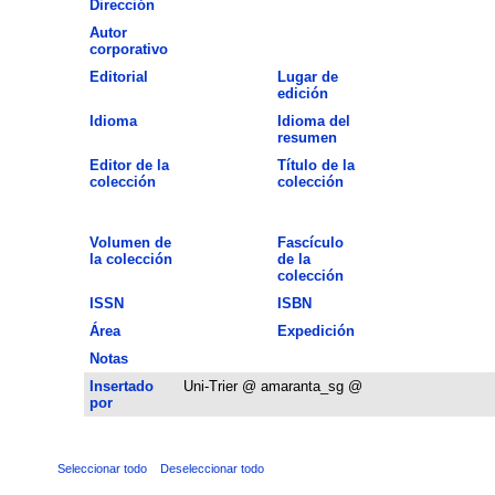
Dirección
Autor
corporativo
Editorial
Lugar de
edición
Idioma
Idioma del
resumen
Editor de la
Título de la
colección
colección
Volumen de
Fascículo
la colección
de la
colección
ISSN
ISBN
Área
Expedición
Notas
Insertado
Uni-Trier @ amaranta_sg @
por
Seleccionar todo
Deseleccionar todo