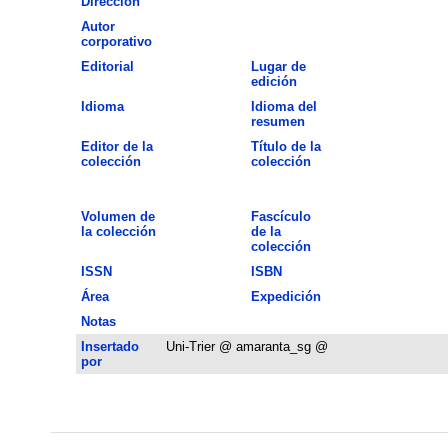
Dirección
Autor
corporativo
Editorial
Lugar de
edición
Idioma
Idioma del
resumen
Editor de la
Título de la
colección
colección
Volumen de
Fascículo
la colección
de la
colección
ISSN
ISBN
Área
Expedición
Notas
Insertado
Uni-Trier @ amaranta_sg @
por