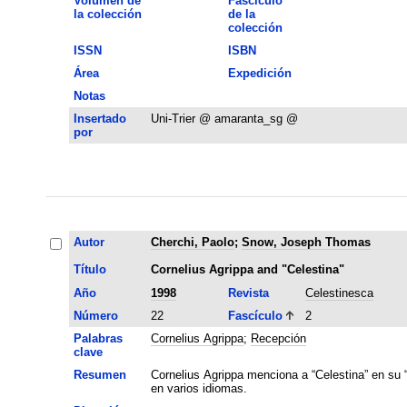
Volumen de
Fascículo
la colección
de la
colección
ISSN
ISBN
Área
Expedición
Notas
Insertado
Uni-Trier @ amaranta_sg @
por
Autor
Cherchi, Paolo
;
Snow, Joseph Thomas
Título
Cornelius Agrippa and "Celestina"
Año
1998
Revista
Celestinesca
Número
22
Fascículo
2
Palabras
Cornelius Agrippa
;
Recepción
clave
Resumen
Cornelius Agrippa menciona a “Celestina” en su “
en varios idiomas.