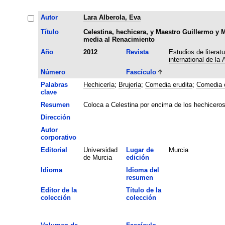
Autor
Lara Alberola, Eva
Título
Celestina, hechicera, y Maestro Guillermo y 
media al Renacimiento
Año
2012
Revista
Estudios de literat
international de la
Número
Fascículo
Palabras
Hechicería
;
Brujería
;
Comedia erudita
;
Comedia c
clave
Resumen
Coloca a Celestina por encima de los hechicero
Dirección
Autor
corporativo
Editorial
Universidad
Lugar de
Murcia
de Murcia
edición
Idioma
Idioma del
resumen
Editor de la
Título de la
colección
colección