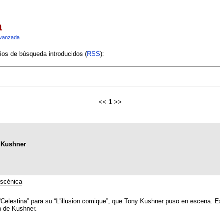
a
vanzada
rios de búsqueda introducidos (
RSS
):
<<
1
>>
y Kushner
scénica
 “Celestina” para su “L'illusion comique”, que Tony Kushner puso en escena. Es
n de Kushner.