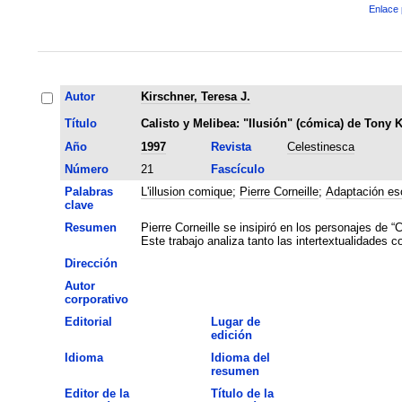
Enlace 
Autor
Kirschner, Teresa J.
Título
Calisto y Melibea: "Ilusión" (cómica) de Tony 
Año
1997
Revista
Celestinesca
Número
21
Fascículo
Palabras
L'illusion comique
;
Pierre Corneille
;
Adaptación es
clave
Resumen
Pierre Corneille se insipiró en los personajes de 
Este trabajo analiza tanto las intertextualidades 
Dirección
Autor
corporativo
Editorial
Lugar de
edición
Idioma
Idioma del
resumen
Editor de la
Título de la