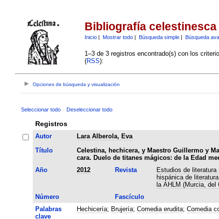
Bibliografía celestinesca
Inicio
|
Mostrar todo
|
Búsqueda simple
|
Búsqueda av
1–3 de 3 registros encontrado(s) con los criter
(
RSS
):
Opciones de búsqueda y visualización
Seleccionar todo
Deseleccionar todo
Registros
Autor
Lara Alberola, Eva
Título
Celestina, hechicera, y Maestro Guillermo y M
cara. Duelo de titanes mágicos: de la Edad me
Año
2012
Revista
Estudios de literatur
hispánica de literatur
la AHLM (Murcia, del 
Número
Fascículo
Palabras
Hechicería
;
Brujería
;
Comedia erudita
;
Comedia co
clave