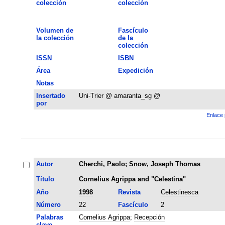
colección
colección
Volumen de
Fascículo
la colección
de la
colección
ISSN
ISBN
Área
Expedición
Notas
Insertado
Uni-Trier @ amaranta_sg @
por
Enlace 
Autor
Cherchi, Paolo
;
Snow, Joseph Thomas
Título
Cornelius Agrippa and "Celestina"
Año
1998
Revista
Celestinesca
Número
22
Fascículo
2
Palabras
Cornelius Agrippa
;
Recepción
clave