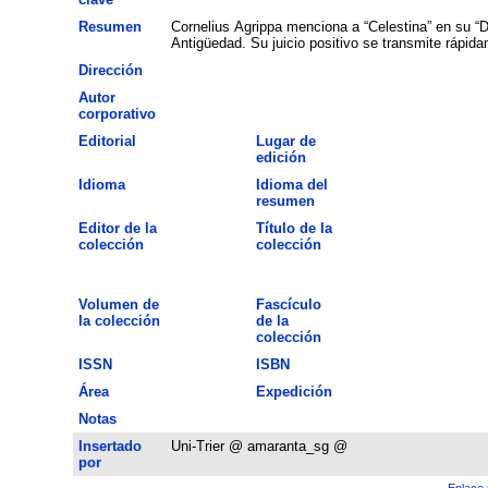
Resumen
Cornelius Agrippa menciona a “Celestina” en su “De
Antigüedad. Su juicio positivo se transmite rápida
Dirección
Autor
corporativo
Editorial
Lugar de
edición
Idioma
Idioma del
resumen
Editor de la
Título de la
colección
colección
Volumen de
Fascículo
la colección
de la
colección
ISSN
ISBN
Área
Expedición
Notas
Insertado
Uni-Trier @ amaranta_sg @
por
Enlace 