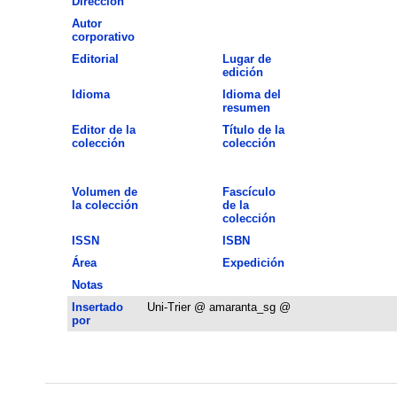
Dirección
Autor
corporativo
Editorial
Lugar de
edición
Idioma
Idioma del
resumen
Editor de la
Título de la
colección
colección
Volumen de
Fascículo
la colección
de la
colección
ISSN
ISBN
Área
Expedición
Notas
Insertado
Uni-Trier @ amaranta_sg @
por