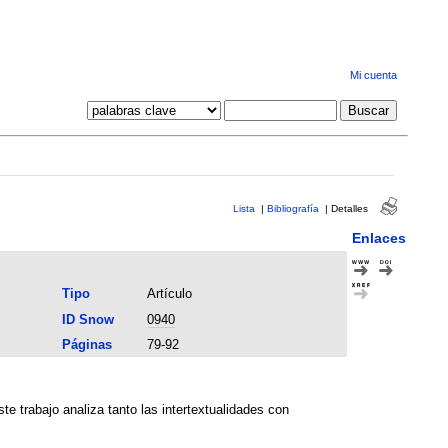
Mi cuenta
Lista
|
Bibliografía
|
Detalles
Enlaces
Tipo
Artículo
ID Snow
0940
Páginas
79-92
te trabajo analiza tanto las intertextualidades con