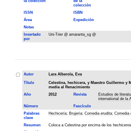
la colección
de la
colección
ISSN
ISBN
Área
Expedición
Notas
Insertado
Uni-Trier @ amaranta_sg @
por
Autor
Lara Alberola, Eva
Título
Celestina, hechicera, y Maestro Guillermo y 
media al Renacimiento
Año
2012
Revista
Estudios de literat
international de la
Número
Fascículo
Palabras
Hechicería
;
Brujería
;
Comedia erudita
;
Comedia c
clave
Resumen
Coloca a Celestina por encima de los hechicero