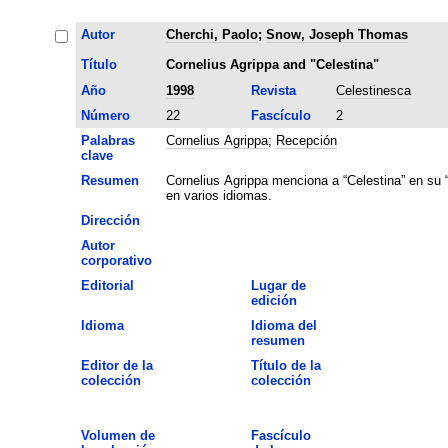
Autor
Cherchi, Paolo
;
Snow, Joseph Thomas
Título
Cornelius Agrippa and "Celestina"
Año
1998
Revista
Celestinesca
Número
22
Fascículo
2
Palabras
Cornelius Agrippa
;
Recepción
clave
Resumen
Cornelius Agrippa menciona a “Celestina” en su “
en varios idiomas.
Dirección
Autor
corporativo
Editorial
Lugar de
edición
Idioma
Idioma del
resumen
Editor de la
Título de la
colección
colección
Volumen de
Fascículo