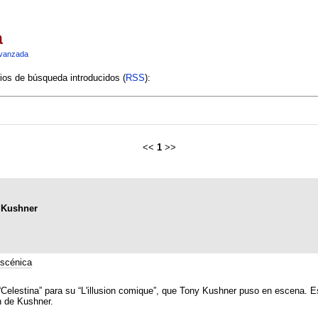
a
vanzada
rios de búsqueda introducidos (
RSS
):
<<
1
>>
y Kushner
scénica
 “Celestina” para su “L'illusion comique”, que Tony Kushner puso en escena. Es
n de Kushner.