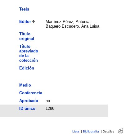
Tesis
Editor
Martínez Pérez, Antonia;
Baquero Escudero, Ana Luisa
Título
original
Título
abreviado
de la
colección
Edición
Medio
Conferencia
Aprobado
no
ID único
1286
Lista
|
Bibliografía
|
Detalles