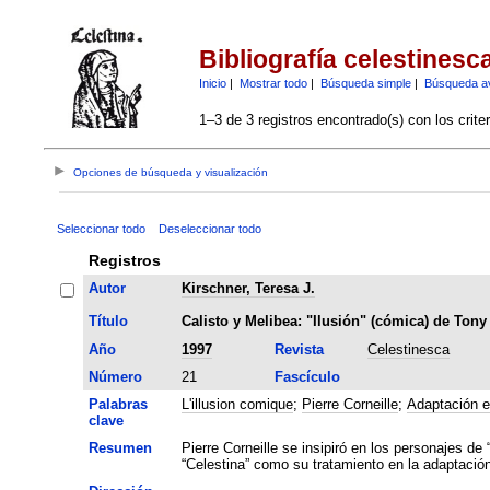
Bibliografía celestinesc
Inicio
|
Mostrar todo
|
Búsqueda simple
|
Búsqueda a
1–3 de 3 registros encontrado(s) con los crite
Opciones de búsqueda y visualización
Seleccionar todo
Deseleccionar todo
Registros
Autor
Kirschner, Teresa J.
Título
Calisto y Melibea: "Ilusión" (cómica) de Ton
Año
1997
Revista
Celestinesca
Número
21
Fascículo
Palabras
L'illusion comique
;
Pierre Corneille
;
Adaptación e
clave
Resumen
Pierre Corneille se insipiró en los personajes de
“Celestina” como su tratamiento en la adaptació