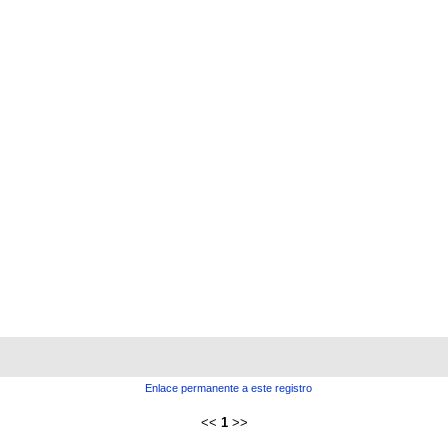
Enlace permanente a este registro
<<
1
>>