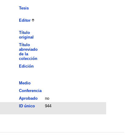
Tesis
Editor
Título
original
Título
abreviado
de la
colección
Edición
Medio
Conferencia
Aprobado
no
ID único
944