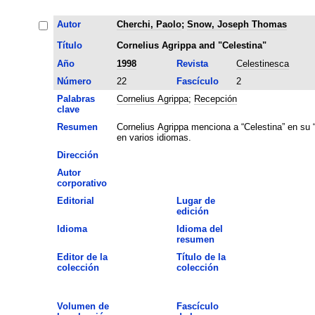
Autor
Cherchi, Paolo
;
Snow, Joseph Thomas
Título
Cornelius Agrippa and "Celestina"
Año
1998
Revista
Celestinesca
Número
22
Fascículo
2
Palabras
Cornelius Agrippa
;
Recepción
clave
Resumen
Cornelius Agrippa menciona a “Celestina” en su “
en varios idiomas.
Dirección
Autor
corporativo
Editorial
Lugar de
edición
Idioma
Idioma del
resumen
Editor de la
Título de la
colección
colección
Volumen de
Fascículo