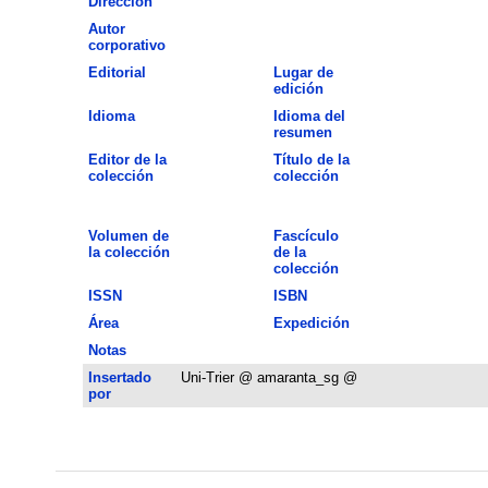
Dirección
Autor
corporativo
Editorial
Lugar de
edición
Idioma
Idioma del
resumen
Editor de la
Título de la
colección
colección
Volumen de
Fascículo
la colección
de la
colección
ISSN
ISBN
Área
Expedición
Notas
Insertado
Uni-Trier @ amaranta_sg @
por