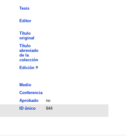
Tesis
Editor
Título
original
Título
abreviado
de la
colección
Edición
Medio
Conferencia
Aprobado
no
ID único
944