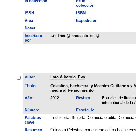
la colección
de la
colección
ISSN
ISBN
Área
Expedición
Notas
Insertado
Uni-Trier @ amaranta_sg @
por
Autor
Lara Alberola, Eva
Título
Celestina, hechicera, y Maestro Guillermo y 
media al Renacimiento
Año
2012
Revista
Estudios de literat
international de la
Número
Fascículo
Palabras
Hechicería
;
Brujería
;
Comedia erudita
;
Comedia c
clave
Resumen
Coloca a Celestina por encima de los hechicero