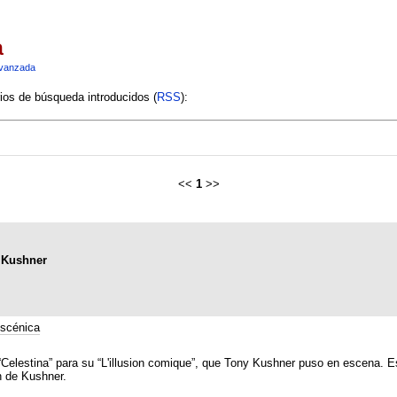
a
vanzada
rios de búsqueda introducidos (
RSS
):
<<
1
>>
y Kushner
scénica
 “Celestina” para su “L'illusion comique”, que Tony Kushner puso en escena. Es
n de Kushner.