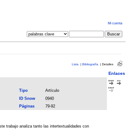
Mi cuenta
Lista
|
Bibliografía
|
Detalles
Enlaces
Tipo
Artículo
ID Snow
0940
Páginas
79-92
te trabajo analiza tanto las intertextualidades con