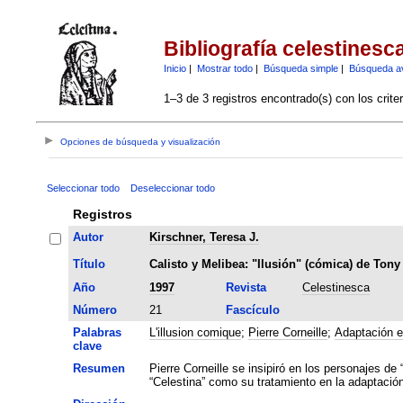
Bibliografía celestinesc
Inicio
|
Mostrar todo
|
Búsqueda simple
|
Búsqueda a
1–3 de 3 registros encontrado(s) con los crite
Opciones de búsqueda y visualización
Seleccionar todo
Deseleccionar todo
Registros
Autor
Kirschner, Teresa J.
Título
Calisto y Melibea: "Ilusión" (cómica) de Ton
Año
1997
Revista
Celestinesca
Número
21
Fascículo
Palabras
L'illusion comique
;
Pierre Corneille
;
Adaptación e
clave
Resumen
Pierre Corneille se insipiró en los personajes de
“Celestina” como su tratamiento en la adaptació