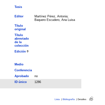
Tesis
Editor
Martínez Pérez, Antonia;
Baquero Escudero, Ana Luisa
Título
original
Título
abreviado
de la
colección
Edición
Medio
Conferencia
Aprobado
no
ID único
1286
Lista
|
Bibliografía
|
Detalles