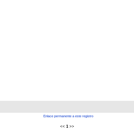
Enlace permanente a este registro
<<
1
>>