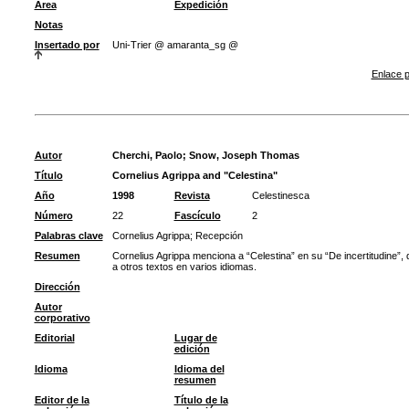
Área
Expedición
Notas
Insertado por
Uni-Trier @ amaranta_sg @
Enlace p
Autor
Cherchi, Paolo
;
Snow, Joseph Thomas
Título
Cornelius Agrippa and "Celestina"
Año
1998
Revista
Celestinesca
Número
22
Fascículo
2
Palabras clave
Cornelius Agrippa
;
Recepción
Resumen
Cornelius Agrippa menciona a “Celestina” en su “De incertitudine”, 
a otros textos en varios idiomas.
Dirección
Autor
corporativo
Editorial
Lugar de
edición
Idioma
Idioma del
resumen
Editor de la
Título de la