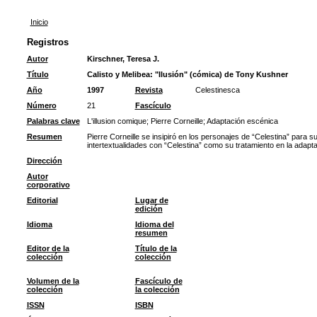
Inicio
Registros
Autor
Kirschner, Teresa J.
Título
Calisto y Melibea: "Ilusión" (cómica) de Tony Kushner
Año
1997
Revista
Celestinesca
Número
21
Fascículo
Palabras clave
L'illusion comique
;
Pierre Corneille
;
Adaptación escénica
Resumen
Pierre Corneille se insipiró en los personajes de “Celestina” para 
intertextualidades con “Celestina” como su tratamiento en la adapt
Dirección
Autor
corporativo
Editorial
Lugar de
edición
Idioma
Idioma del
resumen
Editor de la
Título de la
colección
colección
Volumen de la
Fascículo de
colección
la colección
ISSN
ISBN