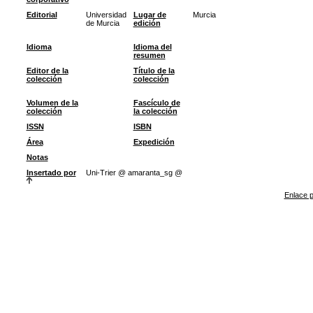
Editorial
Universidad
Lugar de
Murcia
de Murcia
edición
Idioma
Idioma del
resumen
Editor de la
Título de la
colección
colección
Volumen de la
Fascículo de
colección
la colección
ISSN
ISBN
Área
Expedición
Notas
Insertado por
Uni-Trier @ amaranta_sg @
Enlace p