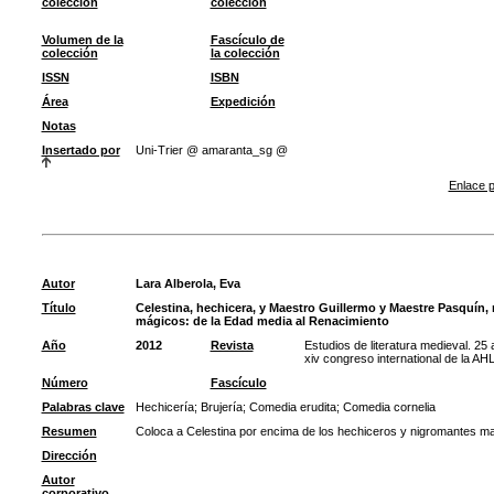
colección
colección
Volumen de la
Fascículo de
colección
la colección
ISSN
ISBN
Área
Expedición
Notas
Insertado por
Uni-Trier @ amaranta_sg @
Enlace p
Autor
Lara Alberola, Eva
Título
Celestina, hechicera, y Maestro Guillermo y Maestre Pasquín, 
mágicos: de la Edad media al Renacimiento
Año
2012
Revista
Estudios de literatura medieval. 25 
xiv congreso international de la AH
Número
Fascículo
Palabras clave
Hechicería
;
Brujería
;
Comedia erudita
;
Comedia cornelia
Resumen
Coloca a Celestina por encima de los hechiceros y nigromantes m
Dirección
Autor
corporativo