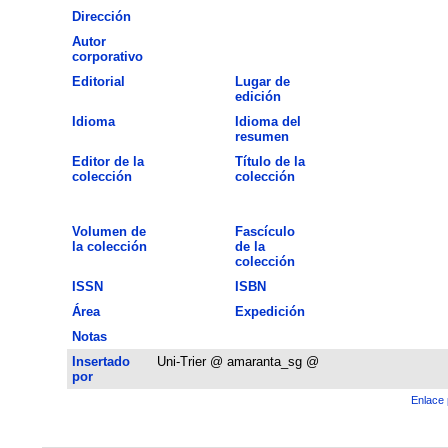
Dirección
Autor
corporativo
Editorial
Lugar de
edición
Idioma
Idioma del
resumen
Editor de la
Título de la
colección
colección
Volumen de
Fascículo
la colección
de la
colección
ISSN
ISBN
Área
Expedición
Notas
Insertado
Uni-Trier @ amaranta_sg @
por
Enlace 