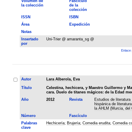
Volumen de
Fascículo
la colección
de la
colección
ISSN
ISBN
Área
Expedición
Notas
Insertado
Uni-Trier @ amaranta_sg @
por
Enlace 
Autor
Lara Alberola, Eva
Título
Celestina, hechicera, y Maestro Guillermo y M
cara. Duelo de titanes mágicos: de la Edad me
Año
2012
Revista
Estudios de literatur
hispánica de literatur
la AHLM (Murcia, del 
Número
Fascículo
Palabras
Hechicería
;
Brujería
;
Comedia erudita
;
Comedia co
clave