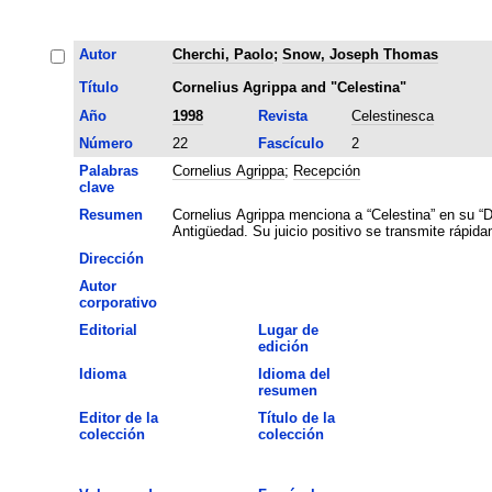
Autor
Cherchi, Paolo
;
Snow, Joseph Thomas
Título
Cornelius Agrippa and "Celestina"
Año
1998
Revista
Celestinesca
Número
22
Fascículo
2
Palabras
Cornelius Agrippa
;
Recepción
clave
Resumen
Cornelius Agrippa menciona a “Celestina” en su “De
Antigüedad. Su juicio positivo se transmite rápida
Dirección
Autor
corporativo
Editorial
Lugar de
edición
Idioma
Idioma del
resumen
Editor de la
Título de la
colección
colección