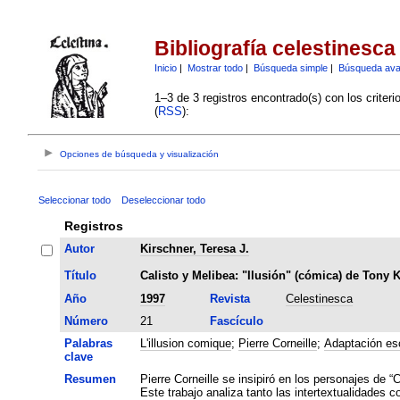
Bibliografía celestinesca
Inicio
|
Mostrar todo
|
Búsqueda simple
|
Búsqueda av
1–3 de 3 registros encontrado(s) con los criter
(
RSS
):
Opciones de búsqueda y visualización
Seleccionar todo
Deseleccionar todo
Registros
Autor
Kirschner, Teresa J.
Título
Calisto y Melibea: "Ilusión" (cómica) de Tony 
Año
1997
Revista
Celestinesca
Número
21
Fascículo
Palabras
L'illusion comique
;
Pierre Corneille
;
Adaptación es
clave
Resumen
Pierre Corneille se insipiró en los personajes de 
Este trabajo analiza tanto las intertextualidades 