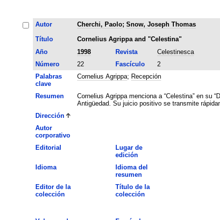
Autor
Cherchi, Paolo
;
Snow, Joseph Thomas
Título
Cornelius Agrippa and "Celestina"
Año
1998
Revista
Celestinesca
Número
22
Fascículo
2
Palabras
Cornelius Agrippa
;
Recepción
clave
Resumen
Cornelius Agrippa menciona a “Celestina” en su “De
Antigüedad. Su juicio positivo se transmite rápida
Dirección
Autor
corporativo
Editorial
Lugar de
edición
Idioma
Idioma del
resumen
Editor de la
Título de la
colección
colección