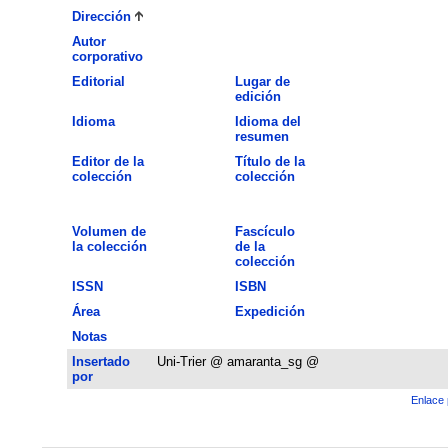
Dirección
Autor
corporativo
Editorial
Lugar de
edición
Idioma
Idioma del
resumen
Editor de la
Título de la
colección
colección
Volumen de
Fascículo
la colección
de la
colección
ISSN
ISBN
Área
Expedición
Notas
Insertado
Uni-Trier @ amaranta_sg @
por
Enlace 