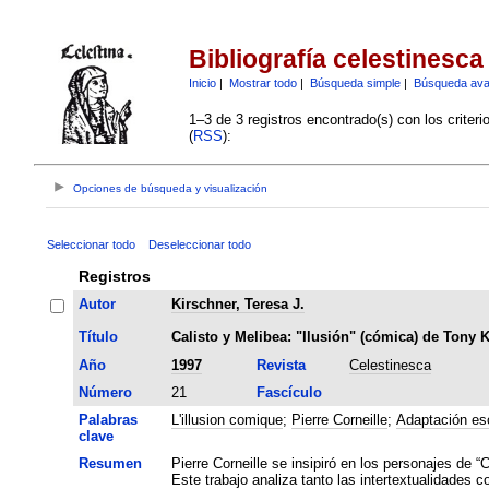
Bibliografía celestinesca
Inicio
|
Mostrar todo
|
Búsqueda simple
|
Búsqueda av
1–3 de 3 registros encontrado(s) con los criter
(
RSS
):
Opciones de búsqueda y visualización
Seleccionar todo
Deseleccionar todo
Registros
Autor
Kirschner, Teresa J.
Título
Calisto y Melibea: "Ilusión" (cómica) de Tony 
Año
1997
Revista
Celestinesca
Número
21
Fascículo
Palabras
L'illusion comique
;
Pierre Corneille
;
Adaptación es
clave
Resumen
Pierre Corneille se insipiró en los personajes de 
Este trabajo analiza tanto las intertextualidades 