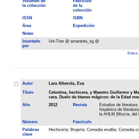
Volumen de
Fascículo
la colección
de la
colección
ISSN
ISBN
Área
Expedición
Notas
Insertado
Uni-Trier @ amaranta_sg @
por
Enlace 
Autor
Lara Alberola, Eva
Título
Celestina, hechicera, y Maestro Guillermo y M
cara. Duelo de titanes mágicos: de la Edad me
Año
2012
Revista
Estudios de literatur
hispánica de literatur
la AHLM (Murcia, del 
Número
Fascículo
Palabras
Hechicería
;
Brujería
;
Comedia erudita
;
Comedia co
clave