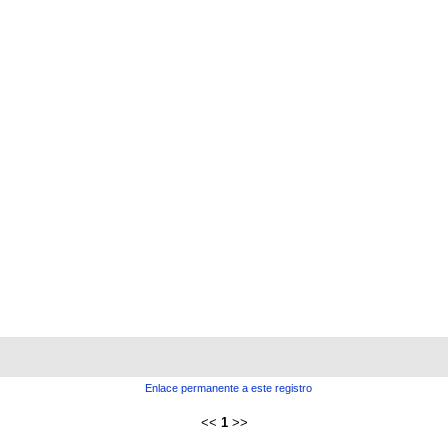
Enlace permanente a este registro
<<
1
>>