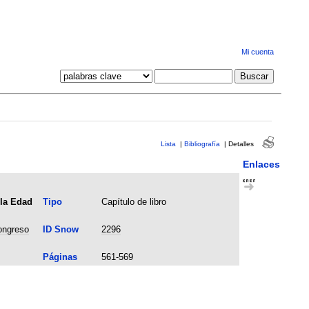
Mi cuenta
Lista
|
Bibliografía
|
Detalles
Enlaces
 la Edad
Tipo
Capítulo de libro
congreso
ID Snow
2296
Páginas
561-569