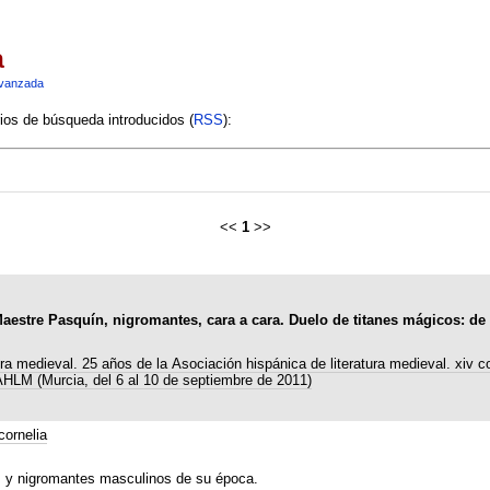
a
vanzada
rios de búsqueda introducidos (
RSS
):
<<
1
>>
Maestre Pasquín, nigromantes, cara a cara. Duelo de titanes mágicos: de
ura medieval. 25 años de la Asociación hispánica de literatura medieval. xiv 
 AHLM (Murcia, del 6 al 10 de septiembre de 2011)
ornelia
s y nigromantes masculinos de su época.