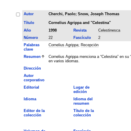
Autor
Cherchi, Paolo
;
Snow, Joseph Thomas
Título
Cornelius Agrippa and "Celestina"
Año
1998
Revista
Celestinesca
Número
22
Fascículo
2
Palabras
Cornelius Agrippa
;
Recepción
clave
Resumen
Cornelius Agrippa menciona a “Celestina” en su “
en varios idiomas.
Dirección
Autor
corporativo
Editorial
Lugar de
edición
Idioma
Idioma del
resumen
Editor de la
Título de la
colección
colección