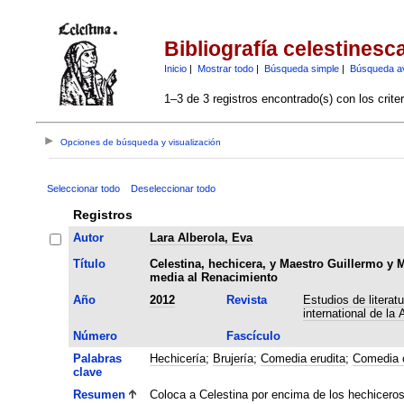
Bibliografía celestinesc
Inicio
|
Mostrar todo
|
Búsqueda simple
|
Búsqueda a
1–3 de 3 registros encontrado(s) con los crite
Opciones de búsqueda y visualización
Seleccionar todo
Deseleccionar todo
Registros
Autor
Lara Alberola, Eva
Título
Celestina, hechicera, y Maestro Guillermo y 
media al Renacimiento
Año
2012
Revista
Estudios de literat
international de la
Número
Fascículo
Palabras
Hechicería
;
Brujería
;
Comedia erudita
;
Comedia c
clave
Resumen
Coloca a Celestina por encima de los hechicero