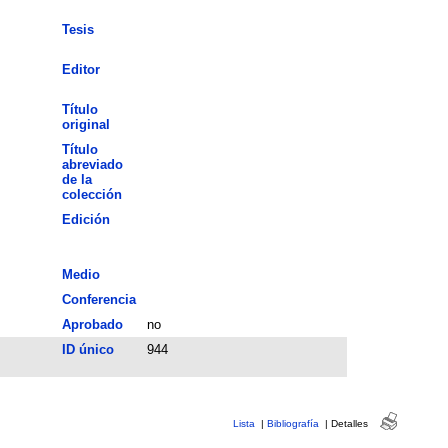
Tesis
Editor
Título
original
Título
abreviado
de la
colección
Edición
Medio
Conferencia
Aprobado
no
ID único
944
Lista
|
Bibliografía
|
Detalles