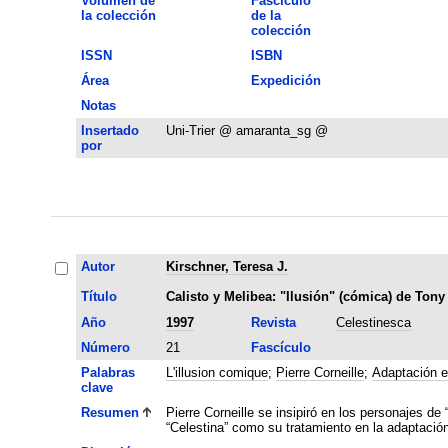
Volumen de
Fascículo
la colección
de la
colección
ISSN
ISBN
Área
Expedición
Notas
Insertado
Uni-Trier @ amaranta_sg @
por
Autor
Kirschner, Teresa J.
Título
Calisto y Melibea: "Ilusión" (cómica) de Ton
Año
1997
Revista
Celestinesca
Número
21
Fascículo
Palabras
L'illusion comique
;
Pierre Corneille
;
Adaptación e
clave
Resumen
Pierre Corneille se insipiró en los personajes de
“Celestina” como su tratamiento en la adaptació