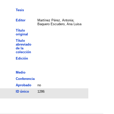
Tesis
Editor
Martínez Pérez, Antonia;
Baquero Escudero, Ana Luisa
Título
original
Título
abreviado
de la
colección
Edición
Medio
Conferencia
Aprobado
no
ID único
1286