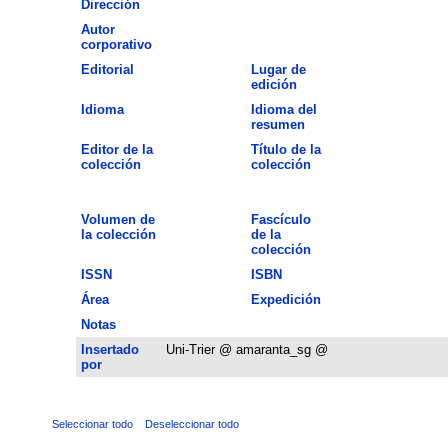
Dirección
Autor
corporativo
Editorial
Lugar de
edición
Idioma
Idioma del
resumen
Editor de la
Título de la
colección
colección
Volumen de
Fascículo
la colección
de la
colección
ISSN
ISBN
Área
Expedición
Notas
Insertado
Uni-Trier @ amaranta_sg @
por
Seleccionar todo
Deseleccionar todo