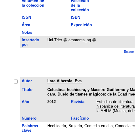
Volumen de
Fascículo
la colección
de la
colección
ISSN
ISBN
Área
Expedición
Notas
Insertado
Uni-Trier @ amaranta_sg @
por
Enlace 
Autor
Lara Alberola, Eva
Título
Celestina, hechicera, y Maestro Guillermo y M
cara. Duelo de titanes mágicos: de la Edad me
Año
2012
Revista
Estudios de literatur
hispánica de literatur
la AHLM (Murcia, del 
Número
Fascículo
Palabras
Hechicería
;
Brujería
;
Comedia erudita
;
Comedia co
clave