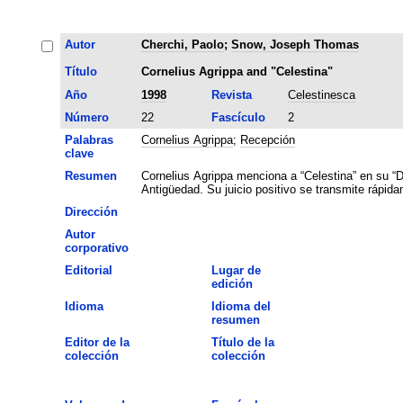
Autor
Cherchi, Paolo
;
Snow, Joseph Thomas
Título
Cornelius Agrippa and "Celestina"
Año
1998
Revista
Celestinesca
Número
22
Fascículo
2
Palabras
Cornelius Agrippa
;
Recepción
clave
Resumen
Cornelius Agrippa menciona a “Celestina” en su “De
Antigüedad. Su juicio positivo se transmite rápida
Dirección
Autor
corporativo
Editorial
Lugar de
edición
Idioma
Idioma del
resumen
Editor de la
Título de la
colección
colección