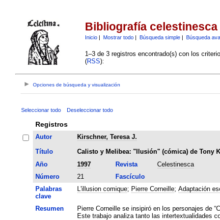
Bibliografía celestinesca
Inicio
|
Mostrar todo
|
Búsqueda simple
|
Búsqueda av
1–3 de 3 registros encontrado(s) con los criter
(
RSS
):
Opciones de búsqueda y visualización
Seleccionar todo
Deseleccionar todo
Registros
Autor
Kirschner, Teresa J.
Título
Calisto y Melibea: "Ilusión" (cómica) de Tony 
Año
1997
Revista
Celestinesca
Número
21
Fascículo
Palabras
L'illusion comique
;
Pierre Corneille
;
Adaptación es
clave
Resumen
Pierre Corneille se insipiró en los personajes de 
Este trabajo analiza tanto las intertextualidades 