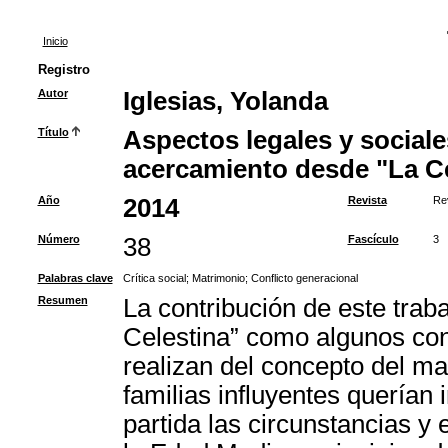
Inicio
Registro
Autor
Iglesias, Yolanda
Título
Aspectos legales y social
acercamiento desde "La Ce
Año
2014
Revista
Re
Número
38
Fascículo
3
Palabras clave
Crítica social
;
Matrimonio
;
Conflicto generacional
Resumen
La contribución de este trabaj
Celestina” como algunos con
realizan del concepto del mat
familias influyentes querían
partida las circunstancias y 