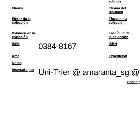
edición
Idioma
Idioma del
resumen
Editor de la
Título de la
colección
colección
Volumen de la
Fascículo de
colección
la colección
ISSN
0384-8167
ISBN
Área
Expedición
Notas
Insertado por
Uni-Trier @ amaranta_sg @
Enlace p