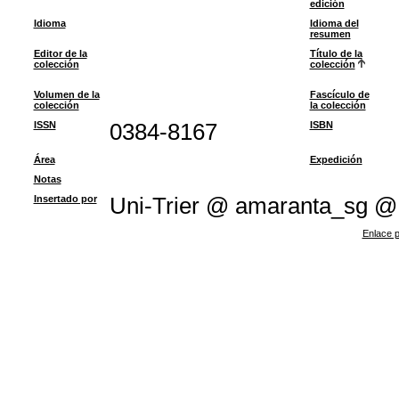
edición
Idioma
Idioma del
resumen
Editor de la
Título de la
colección
colección
Volumen de la
Fascículo de
colección
la colección
ISSN
0384-8167
ISBN
Área
Expedición
Notas
Insertado por
Uni-Trier @ amaranta_sg @
Enlace p