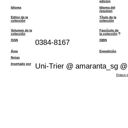
edición
Idioma
Idioma del
resumen
Editor de la
Título de la
colección
colección
Volumen de la
Fascículo de
colección
la colección
ISSN
0384-8167
ISBN
Área
Expedición
Notas
Insertado por
Uni-Trier @ amaranta_sg @
Enlace p