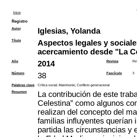
Inicio
Registro
Autor
Iglesias, Yolanda
Título
Aspectos legales y social
acercamiento desde "La Ce
Año
2014
Revista
Re
Número
38
Fascículo
3
Palabras clave
Crítica social
;
Matrimonio
;
Conflicto generacional
Resumen
La contribución de este trabaj
Celestina” como algunos con
realizan del concepto del mat
familias influyentes querían
partida las circunstancias y 