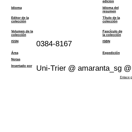
edición
Idioma
Idioma del
resumen
Editor de la
Título de la
colección
colección
Volumen de la
Fascículo de
colección
la colección
ISSN
0384-8167
ISBN
Área
Expedición
Notas
Insertado por
Uni-Trier @ amaranta_sg @
Enlace p