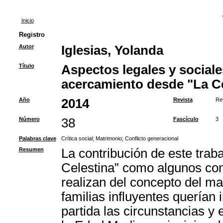
Inicio
Registro
Autor
Iglesias, Yolanda
Título
Aspectos legales y social
acercamiento desde "La Ce
Año
2014
Revista
Re
Número
38
Fascículo
3
Palabras clave
Crítica social
;
Matrimonio
;
Conflicto generacional
Resumen
La contribución de este trabaj
Celestina” como algunos con
realizan del concepto del mat
familias influyentes querían
partida las circunstancias y 