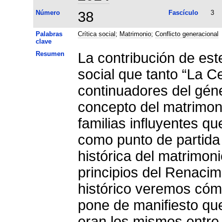
Número
38
Fascículo
3
Palabras
Crítica social
;
Matrimonio
;
Conflicto generacional
clave
Resumen
La contribución de este 
social que tanto “La C
continuadores del géne
concepto del matrimonio
familias influyentes qu
como punto de partida 
histórica del matrimon
principios del Renacimi
histórico veremos cómo
pone de manifiesto que
eran los mismos entre