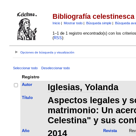
Bibliografía celestinesca
Inicio
|
Mostrar todo
|
Búsqueda simple
|
Búsqueda av
1–1 de 1 registro encontrado(s) con los criteri
(
RSS
):
Opciones de búsqueda y visualización
Seleccionar todo
Deseleccionar todo
Registro
Autor
Iglesias, Yolanda
Título
Aspectos legales y s
matrimonio: Un acer
Celestina" y sus con
Año
2014
Revista
Rev