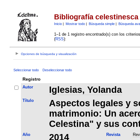
Bibliografía celestinesca
Inicio
|
Mostrar todo
|
Búsqueda simple
|
Búsqueda av
1–1 de 1 registro encontrado(s) con los criteri
(
RSS
):
Opciones de búsqueda y visualización
Seleccionar todo
Deseleccionar todo
Registro
Autor
Iglesias, Yolanda
Título
Aspectos legales y s
matrimonio: Un acer
Celestina" y sus con
Año
2014
Revista
Rev