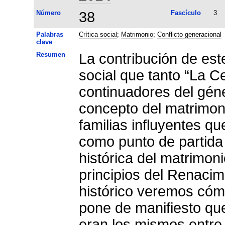
Número
38
Fascículo
3
Palabras
Crítica social
;
Matrimonio
;
Conflicto generacional
clave
Resumen
La contribución de este 
social que tanto “La C
continuadores del géne
concepto del matrimonio
familias influyentes qu
como punto de partida 
histórica del matrimon
principios del Renacimi
histórico veremos cómo
pone de manifiesto que
eran los mismos entre