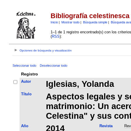
Bibliografía celestinesca
Inicio
|
Mostrar todo
|
Búsqueda simple
|
Búsqueda av
1–1 de 1 registro encontrado(s) con los criteri
(
RSS
):
Opciones de búsqueda y visualización
Seleccionar todo
Deseleccionar todo
Registro
Autor
Iglesias, Yolanda
Título
Aspectos legales y s
matrimonio: Un acer
Celestina" y sus con
Año
2014
Revista
Rev