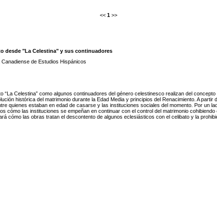
<<
1
>>
to desde "La Celestina" y sus continuadores
 Canadiense de Estudios Hispánicos
tanto “La Celestina” como algunos continuadores del género celestinesco realizan del concepto d
lución histórica del matrimonio durante la Edad Media y principios del Renacimiento. A partir
ntre quienes estaban en edad de casarse y las instituciones sociales del momento. Por un l
emos cómo las instituciones se empeñan en continuar con el control del matrimonio cohibiendo
á cómo las obras tratan el descontento de algunos eclesiásticos con el celibato y la prohib