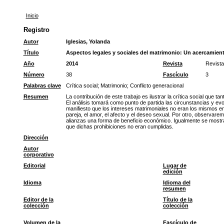
Inicio
Registro
Autor
Iglesias, Yolanda
Título
Aspectos legales y sociales del matrimonio: Un acercamien
Año
2014
Revista
Revista
Número
38
Fascículo
3
Palabras clave
Crítica social
;
Matrimonio
;
Conflicto generacional
Resumen
La contribución de este trabajo es ilustrar la crítica social que 
El análisis tomará como punto de partida las circunstancias y evo
manifiesto que los intereses matrimoniales no eran los mismos e
pareja, el amor, el afecto y el deseo sexual. Por otro, observar
alianzas una forma de beneficio económico. Igualmente se mostrar
que dichas prohibiciones no eran cumplidas.
Dirección
Autor
corporativo
Editorial
Lugar de
edición
Idioma
Idioma del
resumen
Editor de la
Título de la
colección
colección
Volumen de la
Fascículo de