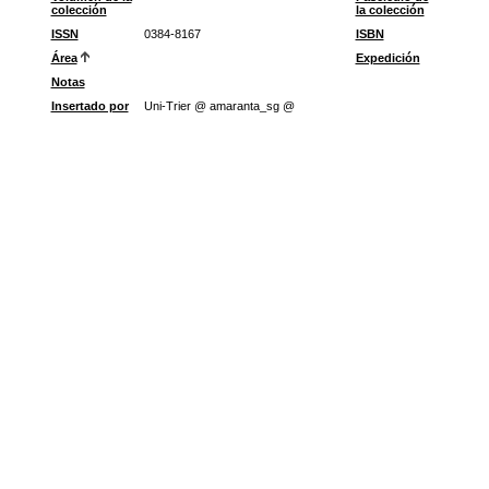
colección
la colección
ISSN
0384-8167
ISBN
Área
Expedición
Notas
Insertado por
Uni-Trier @ amaranta_sg @