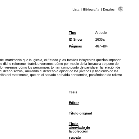
Lista
|
Bibliografía
|
Detalles
Tipo
Artículo
ID Snow
2635a
Páginas
467-484
el matrimonio que la Iglesia, el Estado y las familias influyentes querían imponer.
 de dicho referente histórico veremos cómo por medio de la literatura se pone de
ado, veremos cómo los personajes toman como punto de partida en la relación de
 el deseo sexual, anulando el derecho a opinar de los jóvenes y haciendo de las
ición del matrimonio, que en el pasado se había consentido, poniéndose de relieve
Tesis
Editor
Título original
Título
abreviado de
la colección
Edición