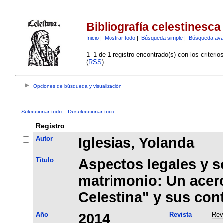
Bibliografía celestinesca
Inicio
|
Mostrar todo
|
Búsqueda simple
|
Búsqueda av
1–1 de 1 registro encontrado(s) con los criteri
(
RSS
):
Opciones de búsqueda y visualización
Seleccionar todo
Deseleccionar todo
Registro
Autor
Iglesias, Yolanda
Título
Aspectos legales y s
matrimonio: Un acer
Celestina" y sus con
Año
2014
Revista
Rev