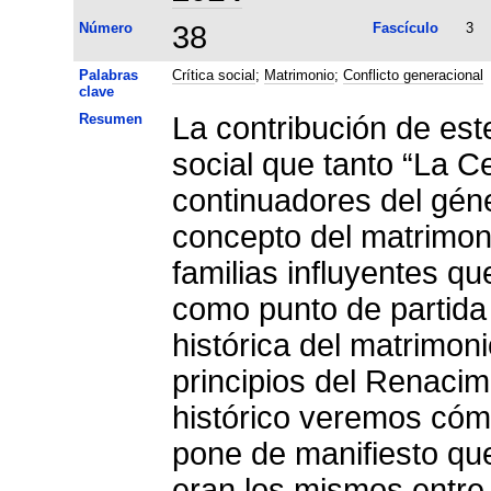
Número
38
Fascículo
3
Palabras
Crítica social
;
Matrimonio
;
Conflicto generacional
clave
Resumen
La contribución de este 
social que tanto “La C
continuadores del géne
concepto del matrimonio
familias influyentes qu
como punto de partida 
histórica del matrimon
principios del Renacimi
histórico veremos cómo
pone de manifiesto que
eran los mismos entre