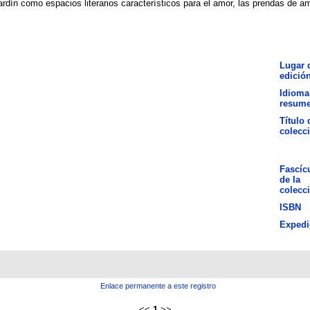
jardín como espacios literarios característicos para el amor, las prendas de a
Lugar 
edició
Idioma
resum
Título 
colecc
Fascíc
de la
colecc
ISBN
Expedi
Enlace permanente a este registro
<<
1
>>