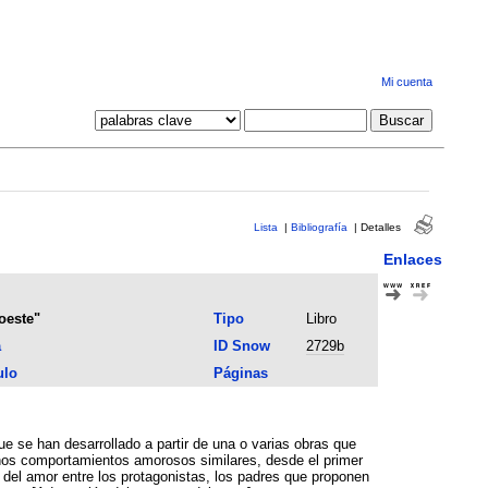
Mi cuenta
Lista
|
Bibliografía
|
Detalles
Enlaces
oeste"
Tipo
Libro
a
ID Snow
2729b
ulo
Páginas
e se han desarrollado a partir de una o varias obras que
unos comportamientos amorosos similares, desde el primer
del amor entre los protagonistas, los padres que proponen