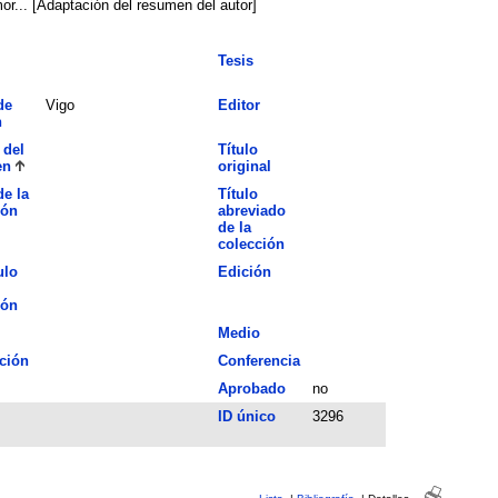
mor... [Adaptación del resumen del autor]
Tesis
de
Vigo
Editor
n
 del
Título
en
original
de la
Título
ión
abreviado
de la
colección
ulo
Edición
ión
Medio
ción
Conferencia
Aprobado
no
ID único
3296