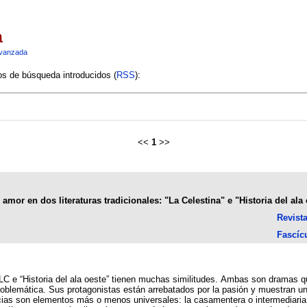
a
vanzada
ios de búsqueda introducidos (
RSS
):
<<
1
>>
or en dos literaturas tradicionales: "La Celestina" e "Historia del ala 
Revist
Fascíc
LC e “Historia del ala oeste” tienen muchas similitudes. Ambas son dramas qu
roblemática. Sus protagonistas están arrebatados por la pasión y muestran 
cias son elementos más o menos universales: la casamentera o intermediaria 