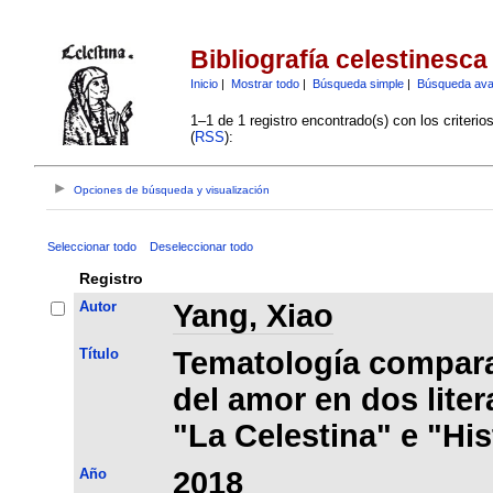
Bibliografía celestinesca
Inicio
|
Mostrar todo
|
Búsqueda simple
|
Búsqueda av
1–1 de 1 registro encontrado(s) con los criteri
(
RSS
):
Opciones de búsqueda y visualización
Seleccionar todo
Deseleccionar todo
Registro
Autor
Yang, Xiao
Título
Tematología compara
del amor en dos liter
"La Celestina" e "His
Año
2018