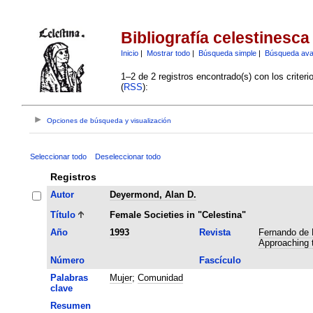
Bibliografía celestinesca
Inicio
|
Mostrar todo
|
Búsqueda simple
|
Búsqueda av
1–2 de 2 registros encontrado(s) con los criter
(
RSS
):
Opciones de búsqueda y visualización
Seleccionar todo
Deseleccionar todo
Registros
Autor
Deyermond, Alan D.
Título
Female Societies in "Celestina"
Año
1993
Revista
Fernando de 
Approaching t
Número
Fascículo
Palabras
Mujer
;
Comunidad
clave
Resumen