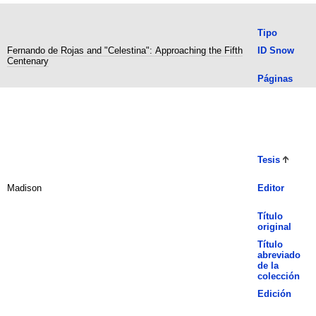
Tipo
Fernando de Rojas and "Celestina": Approaching the Fifth
ID Snow
Centenary
Páginas
Tesis
Madison
Editor
Título
original
Título
abreviado
de la
colección
Edición