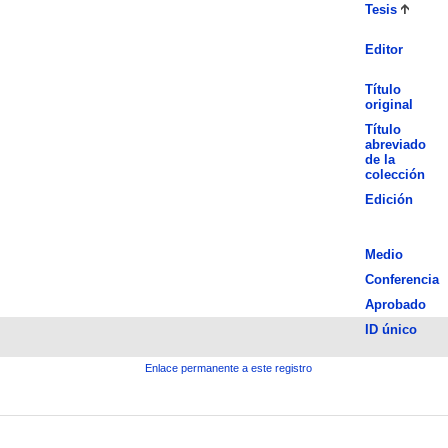
Tesis
Editor
Título
original
Título
abreviado
de la
colección
Edición
Medio
Conferencia
Aprobado
ID único
Enlace permanente a este registro