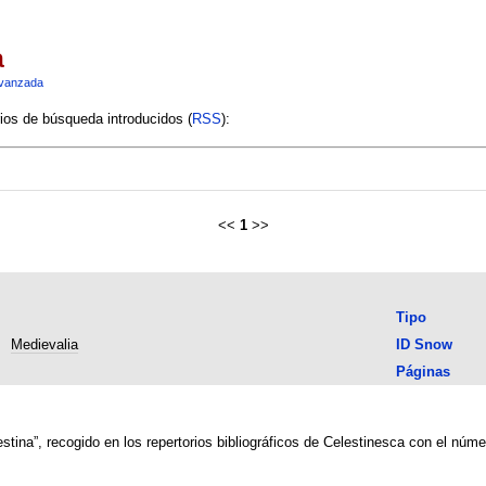
a
vanzada
rios de búsqueda introducidos (
RSS
):
<<
1
>>
Tipo
Medievalia
ID Snow
Páginas
estina”, recogido en los repertorios bibliográficos de Celestinesca con el núm