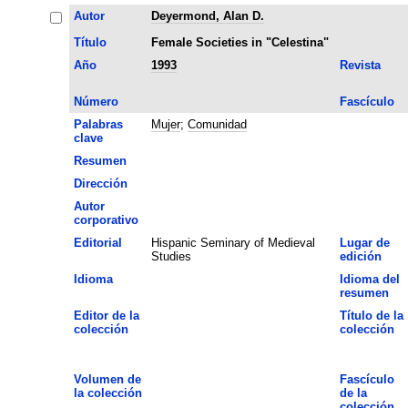
Autor
Deyermond, Alan D.
Título
Female Societies in "Celestina"
Año
1993
Revista
Número
Fascículo
Palabras
Mujer
;
Comunidad
clave
Resumen
Dirección
Autor
corporativo
Editorial
Hispanic Seminary of Medieval
Lugar de
Studies
edición
Idioma
Idioma del
resumen
Editor de la
Título de la
colección
colección
Volumen de
Fascículo
la colección
de la
colección