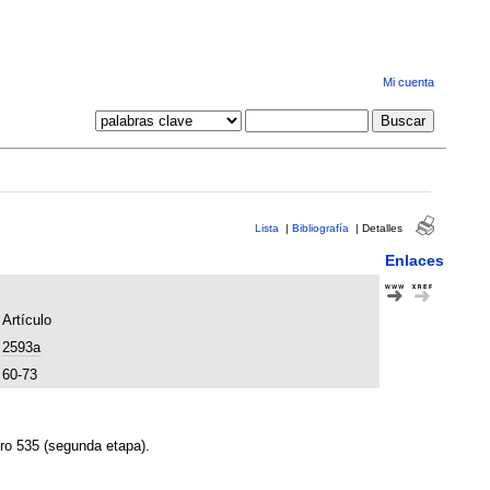
Mi cuenta
Lista
|
Bibliografía
|
Detalles
Enlaces
Artículo
2593a
60-73
ero 535 (segunda etapa).