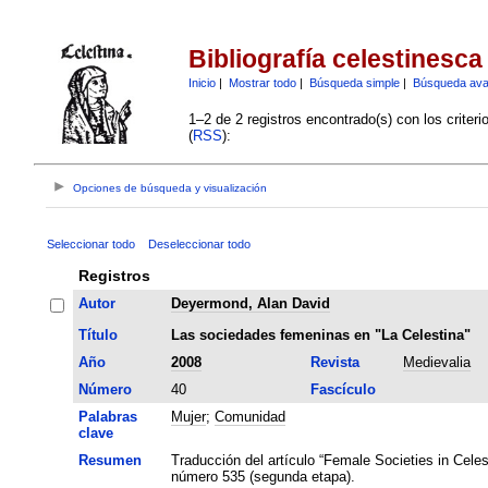
Bibliografía celestinesca
Inicio
|
Mostrar todo
|
Búsqueda simple
|
Búsqueda av
1–2 de 2 registros encontrado(s) con los criter
(
RSS
):
Opciones de búsqueda y visualización
Seleccionar todo
Deseleccionar todo
Registros
Autor
Deyermond, Alan David
Título
Las sociedades femeninas en "La Celestina"
Año
2008
Revista
Medievalia
Número
40
Fascículo
Palabras
Mujer
;
Comunidad
clave
Resumen
Traducción del artículo “Female Societies in Celest
número 535 (segunda etapa).