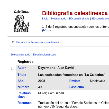
Bibliografía celestinesca
Inicio
|
Mostrar todo
|
Búsqueda simple
|
Búsqueda av
1–2 de 2 registros encontrado(s) con los criter
(
RSS
):
Opciones de búsqueda y visualización
Seleccionar todo
Deseleccionar todo
Registros
Autor
Deyermond, Alan David
Título
Las sociedades femeninas en "La Celestina"
Año
2008
Revista
Medievalia
Número
40
Fascículo
Palabras
Mujer
;
Comunidad
clave
Resumen
Traducción del artículo “Female Societies in Celest
número 535 (segunda etapa).