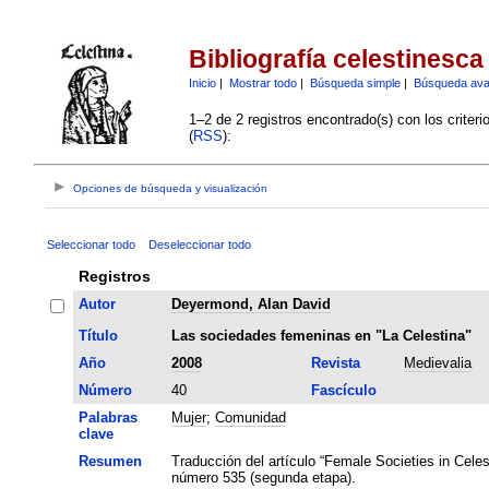
Bibliografía celestinesca
Inicio
|
Mostrar todo
|
Búsqueda simple
|
Búsqueda av
1–2 de 2 registros encontrado(s) con los criter
(
RSS
):
Opciones de búsqueda y visualización
Seleccionar todo
Deseleccionar todo
Registros
Autor
Deyermond, Alan David
Título
Las sociedades femeninas en "La Celestina"
Año
2008
Revista
Medievalia
Número
40
Fascículo
Palabras
Mujer
;
Comunidad
clave
Resumen
Traducción del artículo “Female Societies in Celest
número 535 (segunda etapa).