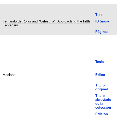
Tipo
Fernando de Rojas and "Celestina": Approaching the Fifth
ID Snow
Centenary
Páginas
Tesis
Madison
Editor
Título
original
Título
abreviado
de la
colección
Edición