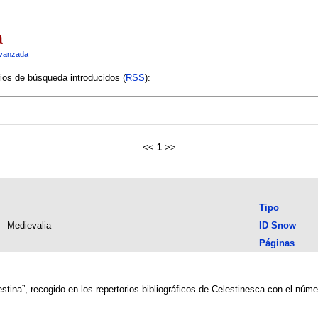
a
vanzada
rios de búsqueda introducidos (
RSS
):
<<
1
>>
Tipo
Medievalia
ID Snow
Páginas
estina”, recogido en los repertorios bibliográficos de Celestinesca con el núm