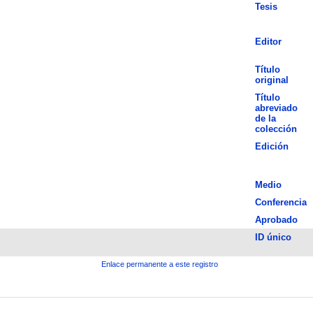
Tesis
Editor
Título
original
Título
abreviado
de la
colección
Edición
Medio
Conferencia
Aprobado
ID único
Enlace permanente a este registro