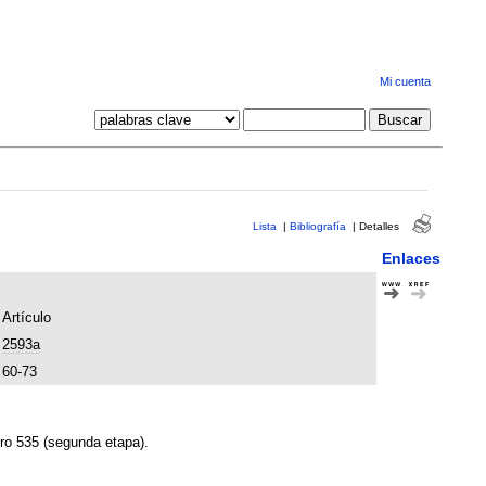
Mi cuenta
Lista
|
Bibliografía
|
Detalles
Enlaces
Artículo
2593a
60-73
ero 535 (segunda etapa).