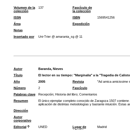
Volumen de la
137
Fascículo de
colección
la colección
ISSN
ISBN
1569541256
Área
Expedición
Notas
Insertado por
Uni-Trier @ amaranta_sg @ 11
Autor
Baranda, Nieves
Título
El lector en su tiempo: "Marginalia" a la "Tragedia de Calist
Año
2005
Revista
"Ad amica amicissime s
Número
2
Fascículo
Palabras clave
Recepción
;
Historia del libro
;
Comentarios
Resumen
El único ejemplar completo conocido de Zaragoza 1507 contiene 
aplicación de distintas metodologías y bastante intuición. Estas 
Dirección
Autor
corporativo
Editorial
UNED
Lugar de
Madrid