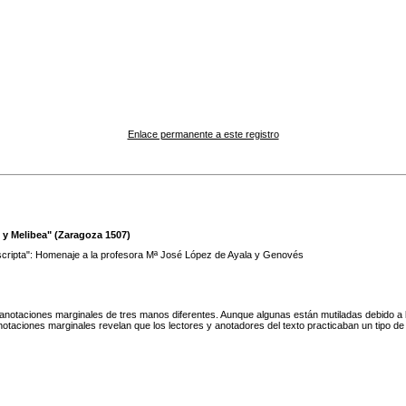
Enlace permanente a este registro
o y Melibea" (Zaragoza 1507)
cripta": Homenaje a la profesora Mª José López de Ayala y Genovés
anotaciones marginales de tres manos diferentes. Aunque algunas están mutiladas debido a 
anotaciones marginales revelan que los lectores y anotadores del texto practicaban un tipo de