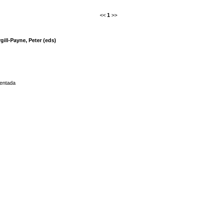
<<
1
>>
gill-Payne, Peter (eds)
entada