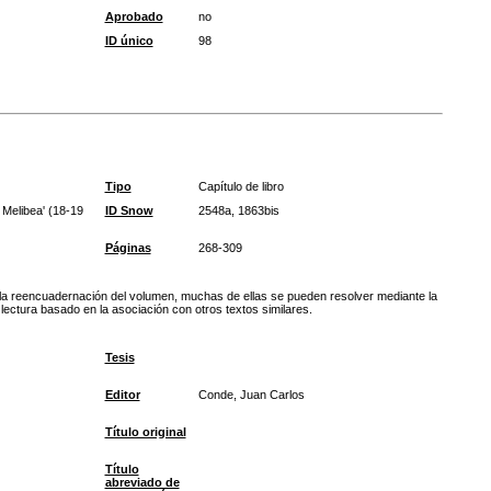
Aprobado
no
ID único
98
Tipo
Capítulo de libro
 Melibea' (18-19
ID Snow
2548a, 1863bis
Páginas
268-309
la reencuadernación del volumen, muchas de ellas se pueden resolver mediante la
 lectura basado en la asociación con otros textos similares.
Tesis
Editor
Conde, Juan Carlos
Título original
Título
abreviado de