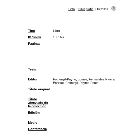
Lista
|
Bibliografía
|
Detalles
Tipo
Libro
ID Snow
1551bis
Páginas
Tesis
Editor
Fothergill-Payne, Louise; Fernández Rivera,
Enrique; Fothergill-Payne, Peter
Título original
Título
abreviado de
la colección
Edición
Medio
Conferencia