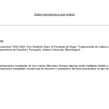
Enlace permanente a este registro
07)
ernacional "1502-2002: Five Hundred Years of Fernando de Rojas' 'Tragicomedia de Calisto y
partmento de Español y Portugués, Indiana University, Bloomington)
anotaciones marginales de tres manos diferentes. Aunque algunas están mutiladas debido a 
anotaciones marginales revelan que los lectores y anotadores del texto practicaban un tipo de