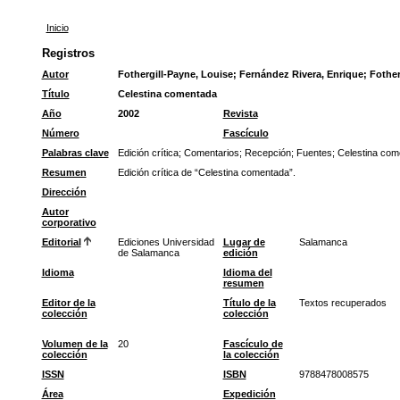
Inicio
Registros
Autor
Fothergill-Payne, Louise
;
Fernández Rivera, Enrique
;
Fother
Título
Celestina comentada
Año
2002
Revista
Número
Fascículo
Palabras clave
Edición crítica
;
Comentarios
;
Recepción
;
Fuentes
;
Celestina com
Resumen
Edición crítica de “Celestina comentada”.
Dirección
Autor
corporativo
Editorial
Ediciones Universidad
Lugar de
Salamanca
de Salamanca
edición
Idioma
Idioma del
resumen
Editor de la
Título de la
Textos recuperados
colección
colección
Volumen de la
20
Fascículo de
colección
la colección
ISSN
ISBN
9788478008575
Área
Expedición