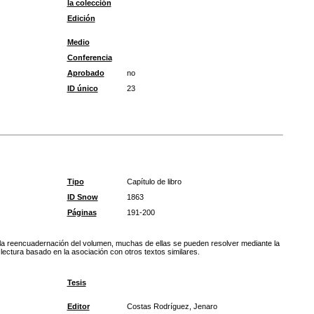
la colección
Edición
Medio
Conferencia
Aprobado
no
ID único
23
Tipo
Capítulo de libro
ID Snow
1863
Páginas
191-200
la reencuadernación del volumen, muchas de ellas se pueden resolver mediante la
 lectura basado en la asociación con otros textos similares.
Tesis
Editor
Costas Rodríguez, Jenaro