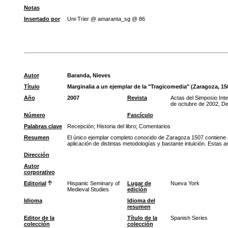
Notas
Insertado por
Uni-Trier @ amaranta_sg @ 86
Autor
Baranda, Nieves
Título
Marginalia a un ejemplar de la "Tragicomedia" (Zaragoza, 15
Año
2007
Revista
Actas del Simposio Int
de octubre de 2002, De
Número
Fascículo
Palabras clave
Recepción
;
Historia del libro
;
Comentarios
Resumen
El único ejemplar completo conocido de Zaragoza 1507 contiene 
aplicación de distintas metodologías y bastante intuición. Estas 
Dirección
Autor
corporativo
Editorial
Hispanic Seminary of
Lugar de
Nueva York
Medieval Studies
edición
Idioma
Idioma del
resumen
Editor de la
Título de la
Spanish Series
colección
colección