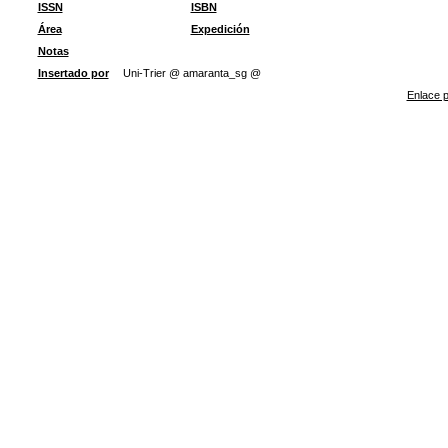
ISSN
ISBN
Área
Expedición
Notas
Insertado por
Uni-Trier @ amaranta_sg @
Enlace p