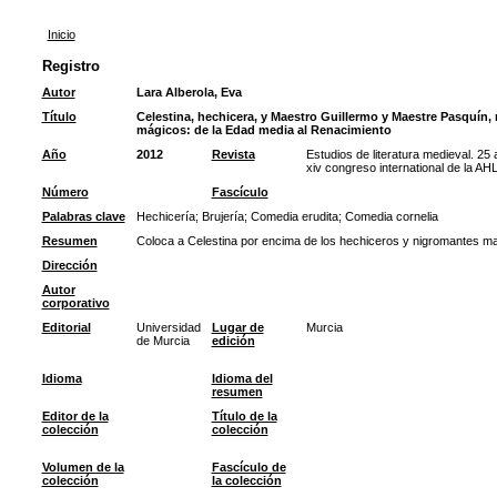
Inicio
Registro
Autor
Lara Alberola, Eva
Título
Celestina, hechicera, y Maestro Guillermo y Maestre Pasquín, 
mágicos: de la Edad media al Renacimiento
Año
2012
Revista
Estudios de literatura medieval. 25 
xiv congreso international de la AH
Número
Fascículo
Palabras clave
Hechicería
;
Brujería
;
Comedia erudita
;
Comedia cornelia
Resumen
Coloca a Celestina por encima de los hechiceros y nigromantes m
Dirección
Autor
corporativo
Editorial
Universidad
Lugar de
Murcia
de Murcia
edición
Idioma
Idioma del
resumen
Editor de la
Título de la
colección
colección
Volumen de la
Fascículo de
colección
la colección