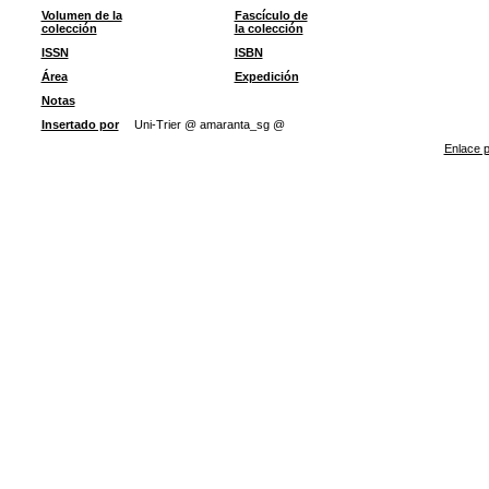
Volumen de la
Fascículo de
colección
la colección
ISSN
ISBN
Área
Expedición
Notas
Insertado por
Uni-Trier @ amaranta_sg @
Enlace p