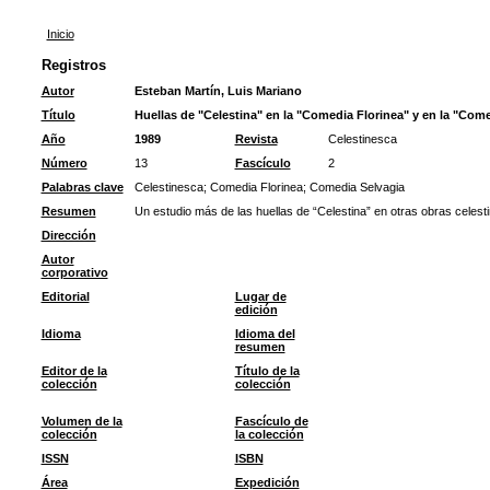
Inicio
Registros
Autor
Esteban Martín, Luis Mariano
Título
Huellas de "Celestina" en la "Comedia Florinea" y en la "Com
Año
1989
Revista
Celestinesca
Número
13
Fascículo
2
Palabras clave
Celestinesca
;
Comedia Florinea
;
Comedia Selvagia
Resumen
Un estudio más de las huellas de “Celestina” en otras obras celest
Dirección
Autor
corporativo
Editorial
Lugar de
edición
Idioma
Idioma del
resumen
Editor de la
Título de la
colección
colección
Volumen de la
Fascículo de
colección
la colección
ISSN
ISBN
Área
Expedición