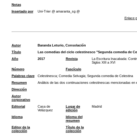
Notas
Insertado por
Uni-Trier @ amaranta_sg @
Enlace p
Autor
Baranda Leturio, Consolación
Título
Las comedias del ciclo celestinesco "Segunda comedia de Ce
Año
2017
Revista
La Escritura Inacabada: Conti
Siglos XIII a XVI
Número
Fascículo
Palabras clave
Celestinesca
;
Comedia Selvagia
;
Segunda comedia de Celestina
Resumen
Análisis de las dos continuaciones celestinescas mencionadas en el 
Dirección
Autor
corporativo
Editorial
Casa de
Lugar de
Madrid
Velázquez
edición
Idioma
Idioma del
resumen
Editor de la
Título de la
colección
colección