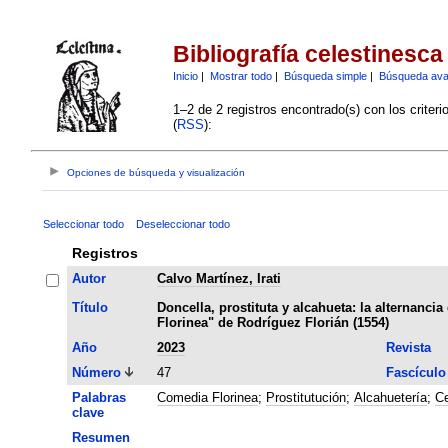
Bibliografía celestinesca
Inicio
|
Mostrar todo
|
Búsqueda simple
|
Búsqueda av
1–2 de 2 registros encontrado(s) con los criter
(
RSS
):
Opciones de búsqueda y visualización
Seleccionar todo
Deseleccionar todo
Registros
Autor
Calvo Martínez, Irati
Título
Doncella, prostituta y alcahueta: la alternanci
Florinea" de Rodríguez Florián (1554)
Año
2023
Revista
Número
47
Fascículo
Palabras
Comedia Florinea
;
Prostitutución
;
Alcahuetería
;
Ce
clave
Resumen