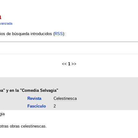
a
vanzada
rios de búsqueda introducidos (
RSS
):
<<
1
>>
ea" y en la "Comedia Selvagia"
Revista
Celestinesca
Fascículo
2
gia
otras obras celestinescas.