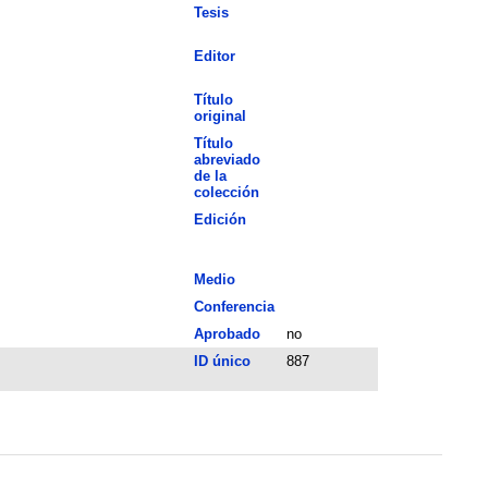
Tesis
Editor
Título
original
Título
abreviado
de la
colección
Edición
Medio
Conferencia
Aprobado
no
ID único
887