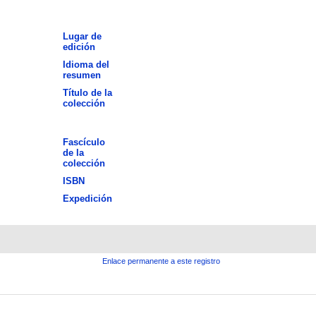
Lugar de
edición
Idioma del
resumen
Título de la
colección
Fascículo
de la
colección
ISBN
Expedición
Enlace permanente a este registro