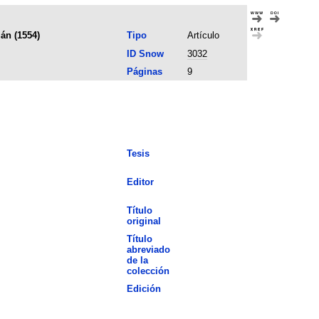
ián (1554)
Tipo
Artículo
ID Snow
3032
Páginas
9
Tesis
Editor
Título
original
Título
abreviado
de la
colección
Edición