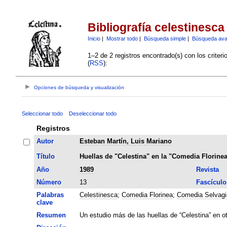
Bibliografía celestinesca
Inicio
|
Mostrar todo
|
Búsqueda simple
|
Búsqueda av
1–2 de 2 registros encontrado(s) con los criter
(
RSS
):
Opciones de búsqueda y visualización
Seleccionar todo
Deseleccionar todo
Registros
Autor
Esteban Martín, Luis Mariano
Título
Huellas de "Celestina" en la "Comedia Florine
Año
1989
Revista
Número
13
Fascículo
Palabras
Celestinesca
;
Comedia Florinea
;
Comedia Selvagi
clave
Resumen
Un estudio más de las huellas de “Celestina” en o