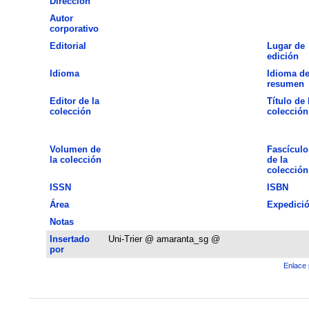
Dirección
Autor
corporativo
Editorial
Lugar de
edición
Idioma
Idioma de
resumen
Editor de la
Título de 
colección
colección
Volumen de
Fascículo
la colección
de la
colección
ISSN
ISBN
Área
Expedici
Notas
Insertado
Uni-Trier @ amaranta_sg @
por
Enlace 