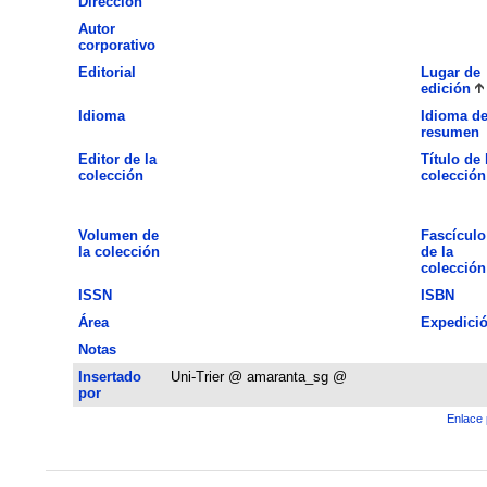
Dirección
Autor
corporativo
Editorial
Lugar de
edición
Idioma
Idioma de
resumen
Editor de la
Título de 
colección
colección
Volumen de
Fascículo
la colección
de la
colección
ISSN
ISBN
Área
Expedici
Notas
Insertado
Uni-Trier @ amaranta_sg @
por
Enlace 