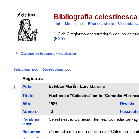
Bibliografía celestinesca
Inicio
|
Mostrar todo
|
Búsqueda simple
|
Búsqueda av
1–2 de 2 registros encontrado(s) con los criter
(
RSS
):
Opciones de búsqueda y visualización
Seleccionar todo
Deseleccionar todo
Registros
Autor
Esteban Martín, Luis Mariano
Título
Huellas de "Celestina" en la "Comedia Florine
Año
1989
Revista
Número
13
Fascículo
Palabras
Celestinesca
;
Comedia Florinea
;
Comedia Selvagi
clave
Resumen
Un estudio más de las huellas de “Celestina” en o