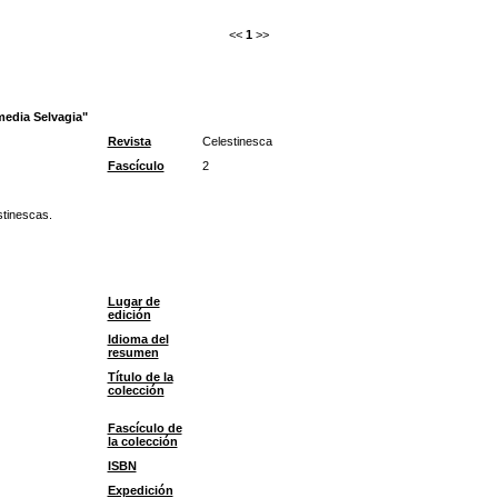
<<
1
>>
media Selvagia"
Revista
Celestinesca
Fascículo
2
stinescas.
Lugar de
edición
Idioma del
resumen
Título de la
colección
Fascículo de
la colección
ISBN
Expedición