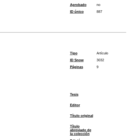
Aprobado
no
ID único
887
Tipo
Artículo
ID Snow
3032
Páginas
9
Tesis
Editor
Título original
Título
abreviado de
la colección