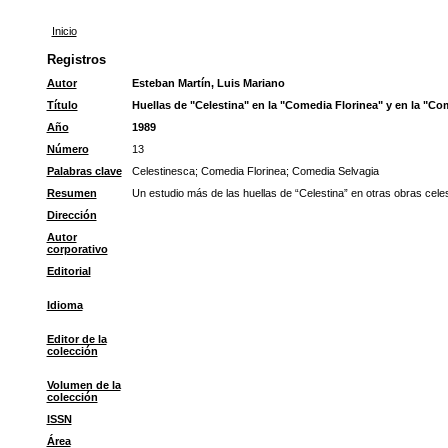
Inicio
Registros
Autor
Esteban Martín, Luis Mariano
Título
Huellas de "Celestina" en la "Comedia Florinea" y en la "Co
Año
1989
Número
13
Palabras clave
Celestinesca
;
Comedia Florinea
;
Comedia Selvagia
Resumen
Un estudio más de las huellas de “Celestina” en otras obras cele
Dirección
Autor
corporativo
Editorial
Idioma
Editor de la
colección
Volumen de la
colección
ISSN
Área