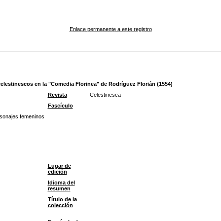
Enlace permanente a este registro
s celestinescos en la "Comedia Florinea" de Rodríguez Florián (1554)
Revista
Celestinesca
Fascículo
sonajes femeninos
Lugar de
edición
Idioma del
resumen
Título de la
colección