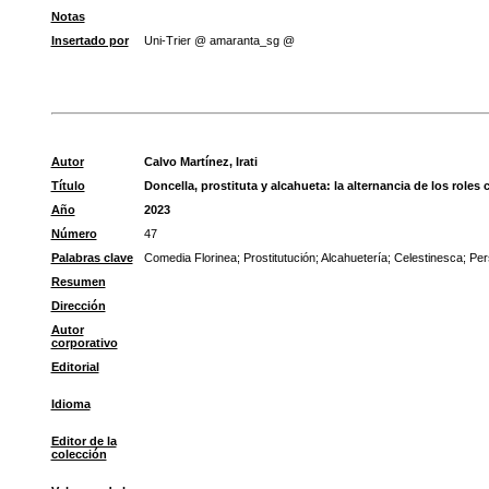
Notas
Insertado por
Uni-Trier @ amaranta_sg @
Autor
Calvo Martínez, Irati
Título
Doncella, prostituta y alcahueta: la alternancia de los role
Año
2023
Número
47
Palabras clave
Comedia Florinea
;
Prostitutución
;
Alcahuetería
;
Celestinesca
;
Per
Resumen
Dirección
Autor
corporativo
Editorial
Idioma
Editor de la
colección