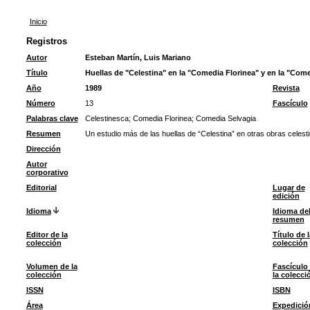
Inicio
Registros
Autor
Esteban Martín, Luis Mariano
Título
Huellas de "Celestina" en la "Comedia Florinea" y en la "Com
Año
1989
Revista
Número
13
Fascículo
Palabras clave
Celestinesca
;
Comedia Florinea
;
Comedia Selvagia
Resumen
Un estudio más de las huellas de “Celestina” en otras obras celest
Dirección
Autor
corporativo
Editorial
Lugar de
edición
Idioma
Idioma de
resumen
Editor de la
Título de l
colección
colección
Volumen de la
Fascículo
colección
la colecci
ISSN
ISBN
Área
Expedició