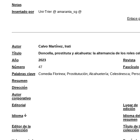
Notas
Insertado por
Uni-Trier @ amaranta_sg @
Enlace p
Autor
Calvo Martínez, Irati
Título
Doncella, prostituta y alcahueta: la alternancia de los roles 
Año
2023
Revista
Número
47
Fascículo
Palabras clave
Comedia Florinea
;
Prostitutución
;
Alcahuetería
;
Celestinesca
;
Perso
Resumen
Dirección
Autor
corporativo
Editorial
Lugar de
edición
Idioma
Idioma de
resumen
Editor de la
Título de l
colección
colección