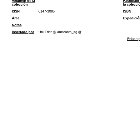
Volumen de la
Fascículo
colección
la colecci
ISSN
0147-3085
ISBN
Área
Expedició
Notas
Insertado por
Uni-Trier @ amaranta_sg @
Enlace p