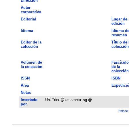
Dirección
Autor
corporativo
Editorial
Lugar de
edición
Idioma
Idioma de
resumen
Editor de la
Título de 
colección
colección
Volumen de
Fascículo
la colección
de la
colección
ISSN
ISBN
Área
Expedici
Notas
Insertado
Uni-Trier @ amaranta_sg @
por
Enlace 