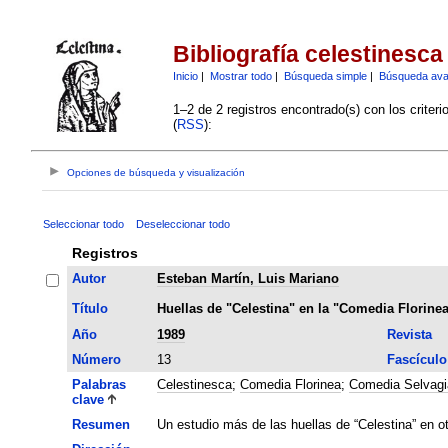
Bibliografía celestinesca
Inicio
|
Mostrar todo
|
Búsqueda simple
|
Búsqueda av
1–2 de 2 registros encontrado(s) con los criter
(
RSS
):
Opciones de búsqueda y visualización
Seleccionar todo
Deseleccionar todo
Registros
Autor
Esteban Martín, Luis Mariano
Título
Huellas de "Celestina" en la "Comedia Florine
Año
1989
Revista
Número
13
Fascículo
Palabras
Celestinesca
;
Comedia Florinea
;
Comedia Selvagi
clave
Resumen
Un estudio más de las huellas de “Celestina” en o