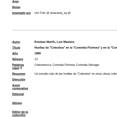
Área
Notas
Insertado por
Uni-Trier @ amaranta_sg @
Autor
Esteban Martín, Luis Mariano
Título
Huellas de "Celestina" en la "Comedia Florinea" y en la "Co
Año
1989
Número
13
Palabras
Celestinesca
;
Comedia Florinea
;
Comedia Selvagia
clave
Resumen
Un estudio más de las huellas de “Celestina” en otras obras cele
Dirección
Autor
corporativo
Editorial
Idioma
Editor de la
colección