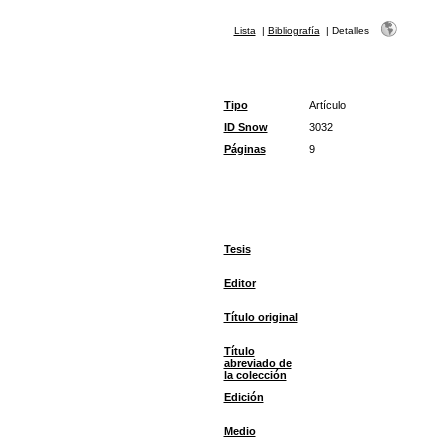
Lista
|
Bibliografía
|
Detalles
Tipo
Artículo
ID Snow
3032
Páginas
9
Tesis
Editor
Título original
Título
abreviado de
la colección
Edición
Medio