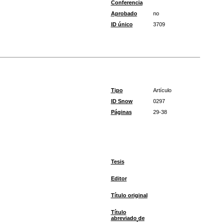
Conferencia
Aprobado
no
ID único
3709
Tipo
Artículo
ID Snow
0297
Páginas
29-38
Tesis
Editor
Título original
Título
abreviado de