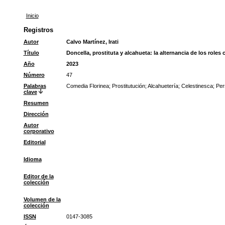
Inicio
Registros
Autor
Calvo Martínez, Irati
Título
Doncella, prostituta y alcahueta: la alternancia de los role
Año
2023
Número
47
Palabras
Comedia Florinea
;
Prostitutución
;
Alcahuetería
;
Celestinesca
;
Per
clave
Resumen
Dirección
Autor
corporativo
Editorial
Idioma
Editor de la
colección
Volumen de la
colección
ISSN
0147-3085