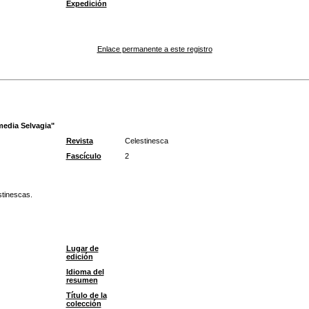
Expedición
Enlace permanente a este registro
media Selvagia"
Revista
Celestinesca
Fascículo
2
stinescas.
Lugar de
edición
Idioma del
resumen
Título de la
colección