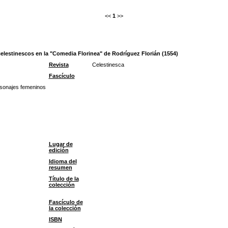
<<
1
>>
s celestinescos en la "Comedia Florinea" de Rodríguez Florián (1554)
Revista
Celestinesca
Fascículo
sonajes femeninos
Lugar de
edición
Idioma del
resumen
Título de la
colección
Fascículo de
la colección
ISBN