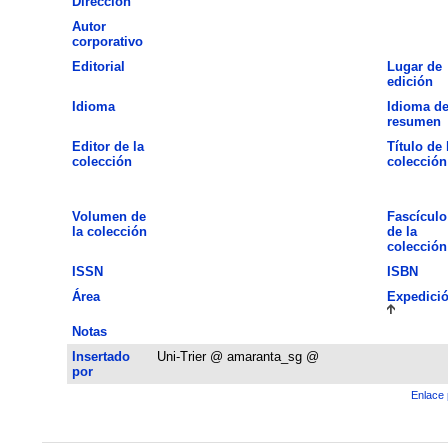
Dirección
Autor
corporativo
Editorial
Lugar de
edición
Idioma
Idioma de
resumen
Editor de la
Título de 
colección
colección
Volumen de
Fascículo
la colección
de la
colección
ISSN
ISBN
Área
Expedici
Notas
Insertado
Uni-Trier @ amaranta_sg @
por
Enlace 