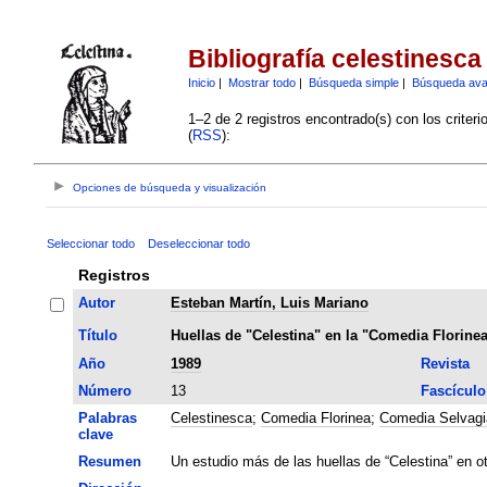
Bibliografía celestinesca
Inicio
|
Mostrar todo
|
Búsqueda simple
|
Búsqueda av
1–2 de 2 registros encontrado(s) con los criter
(
RSS
):
Opciones de búsqueda y visualización
Seleccionar todo
Deseleccionar todo
Registros
Autor
Esteban Martín, Luis Mariano
Título
Huellas de "Celestina" en la "Comedia Florine
Año
1989
Revista
Número
13
Fascículo
Palabras
Celestinesca
;
Comedia Florinea
;
Comedia Selvagi
clave
Resumen
Un estudio más de las huellas de “Celestina” en o