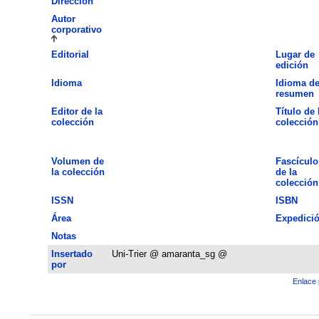
Dirección
Autor
corporativo
Editorial
Lugar de
edición
Idioma
Idioma de
resumen
Editor de la
Título de 
colección
colección
Volumen de
Fascículo
la colección
de la
colección
ISSN
ISBN
Área
Expedici
Notas
Insertado
Uni-Trier @ amaranta_sg @
por
Enlace 