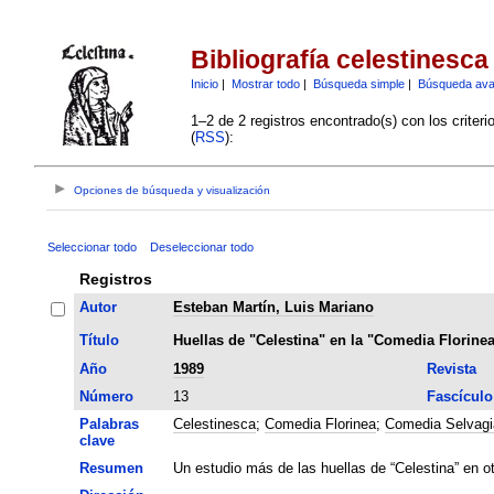
Bibliografía celestinesca
Inicio
|
Mostrar todo
|
Búsqueda simple
|
Búsqueda av
1–2 de 2 registros encontrado(s) con los criter
(
RSS
):
Opciones de búsqueda y visualización
Seleccionar todo
Deseleccionar todo
Registros
Autor
Esteban Martín, Luis Mariano
Título
Huellas de "Celestina" en la "Comedia Florine
Año
1989
Revista
Número
13
Fascículo
Palabras
Celestinesca
;
Comedia Florinea
;
Comedia Selvagi
clave
Resumen
Un estudio más de las huellas de “Celestina” en o