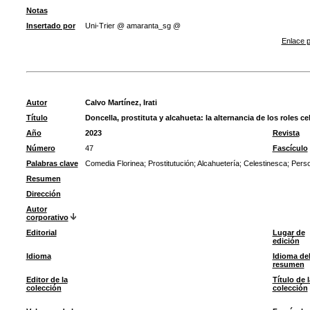
Notas
Insertado por
Uni-Trier @ amaranta_sg @
Enlace p
Autor
Calvo Martínez, Irati
Título
Doncella, prostituta y alcahueta: la alternancia de los roles 
Año
2023
Revista
Número
47
Fascículo
Palabras clave
Comedia Florinea
;
Prostitutución
;
Alcahuetería
;
Celestinesca
;
Perso
Resumen
Dirección
Autor
corporativo
Editorial
Lugar de
edición
Idioma
Idioma de
resumen
Editor de la
Título de l
colección
colección