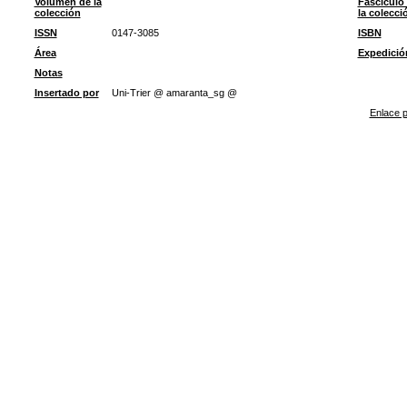
Volumen de la
Fascículo
colección
la colecci
ISSN
0147-3085
ISBN
Área
Expedició
Notas
Insertado por
Uni-Trier @ amaranta_sg @
Enlace p