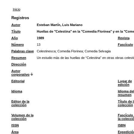
Inicio
Registros
Autor
Esteban Martín, Luis Mariano
Título
Huellas de "Celestina" en la "Comedia Florinea" y en la "Com
Año
1989
Revista
Número
13
Fascículo
Palabras clave
Celestinesca
;
Comedia Florinea
;
Comedia Selvagia
Resumen
Un estudio más de las huellas de “Celestina” en otras obras celest
Dirección
Autor
corporativo
Editorial
Lugar de
edición
Idioma
Idioma de
resumen
Editor de la
Título de l
colección
colección
Volumen de la
Fascículo
colección
la colecci
ISSN
ISBN
Área
Expedició