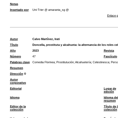
Notas
Insertado por
Uni-Trier @ amaranta_sg @
Enlace p
Autor
Calvo Martínez, Irati
Título
Doncella, prostituta y alcahueta: la alternancia de los roles 
Año
2023
Revista
Número
47
Fascículo
Palabras clave
Comedia Florinea
;
Prostitutución
;
Alcahuetería
;
Celestinesca
;
Perso
Resumen
Dirección
Autor
corporativo
Editorial
Lugar de
edición
Idioma
Idioma de
resumen
Editor de la
Título de l
colección
colección