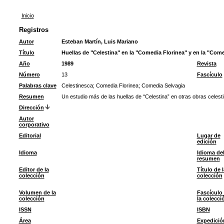
Inicio
Registros
Autor
Esteban Martín, Luis Mariano
Título
Huellas de "Celestina" en la "Comedia Florinea" y en la "Com
Año
1989
Revista
Número
13
Fascículo
Palabras clave
Celestinesca
;
Comedia Florinea
;
Comedia Selvagia
Resumen
Un estudio más de las huellas de “Celestina” en otras obras celest
Dirección
Autor
corporativo
Editorial
Lugar de
edición
Idioma
Idioma de
resumen
Editor de la
Título de l
colección
colección
Volumen de la
Fascículo
colección
la colecci
ISSN
ISBN
Área
Expedició