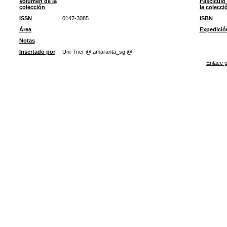
Volumen de la
Fascículo
colección
la colecci
ISSN
0147-3085
ISBN
Área
Expedició
Notas
Insertado por
Uni-Trier @ amaranta_sg @
Enlace p