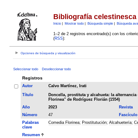
Bibliografía celestinesca
Inicio
|
Mostrar todo
|
Búsqueda simple
|
Búsqueda av
1–2 de 2 registros encontrado(s) con los criter
(
RSS
):
Opciones de búsqueda y visualización
Seleccionar todo
Deseleccionar todo
Registros
Autor
Calvo Martínez, Irati
Título
Doncella, prostituta y alcahueta: la alternanci
Florinea" de Rodríguez Florián (1554)
Año
2023
Revista
Número
47
Fascículo
Palabras
Comedia Florinea
;
Prostitutución
;
Alcahuetería
;
Ce
clave
Resumen