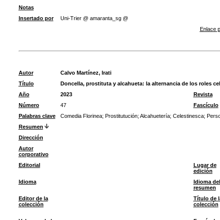
Notas
Insertado por
Uni-Trier @ amaranta_sg @
Enlace p
Autor
Calvo Martínez, Irati
Título
Doncella, prostituta y alcahueta: la alternancia de los roles 
Año
2023
Revista
Número
47
Fascículo
Palabras clave
Comedia Florinea
;
Prostitutución
;
Alcahuetería
;
Celestinesca
;
Perso
Resumen
Dirección
Autor
corporativo
Editorial
Lugar de
edición
Idioma
Idioma de
resumen
Editor de la
Título de l
colección
colección