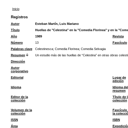
Inicio
Registros
Autor
Esteban Martín, Luis Mariano
Título
Huellas de "Celestina" en la "Comedia Florinea" y en la "Com
Año
1989
Revista
Número
13
Fascículo
Palabras clave
Celestinesca
;
Comedia Florinea
;
Comedia Selvagia
Resumen
Un estudio más de las huellas de “Celestina” en otras obras celest
Dirección
Autor
corporativo
Editorial
Lugar de
edición
Idioma
Idioma de
resumen
Editor de la
Título de l
colección
colección
Volumen de la
Fascículo
colección
la colecci
ISSN
ISBN
Área
Expedició