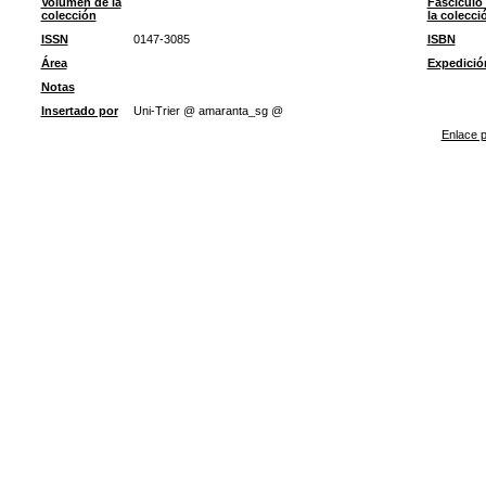
Volumen de la
Fascículo
colección
la colecci
ISSN
0147-3085
ISBN
Área
Expedició
Notas
Insertado por
Uni-Trier @ amaranta_sg @
Enlace p