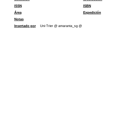
ISSN
ISBN
Área
Expedición
Notas
Insertado por
Uni-Trier @ amaranta_sg @