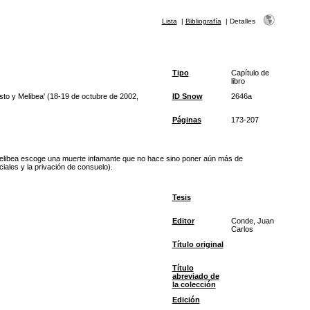
Lista
|
Bibliografía
|
Detalles
Tipo
Capítulo de
libro
sto y Melibea' (18-19 de octubre de 2002,
ID Snow
2646a
Páginas
173-207
”, Melibea escoge una muerte infamante que no hace sino poner aún más de
iales y la privación de consuelo).
Tesis
Editor
Conde, Juan
Carlos
Título original
Título
abreviado de
la colección
Edición