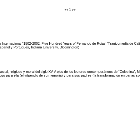
<<
1
>>
o Internacional "1502-2002: Five Hundred Years of Fernando de Rojas' 'Tragicomedia de Cali
pañol y Portugués, Indiana University, Bloomington)
 social, religioso y moral del siglo XV. A ojos de los lectores contemporáneos de “Celestina
o para ella (el vilipendio de su memoria) y para sus padres (la transformación en parias soc