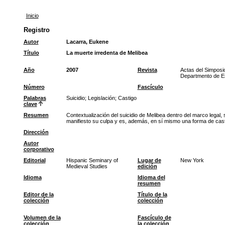
Inicio
Registro
Autor
Lacarra, Eukene
Título
La muerte irredenta de Melibea
Año
2007
Revista
Actas del Simposi
Departmento de Es
Número
Fascículo
Palabras
Suicidio
;
Legislación
;
Castigo
clave
Resumen
Contextualización del suicidio de Melibea dentro del marco legal,
manifiesto su culpa y es, además, en sí mismo una forma de castig
Dirección
Autor
corporativo
Editorial
Hispanic Seminary of
Lugar de
New York
Medieval Studies
edición
Idioma
Idioma del
resumen
Editor de la
Título de la
colección
colección
Volumen de la
Fascículo de
colección
la colección